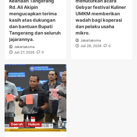
Keariaan Tangerang
menuturkan acara
Rd. Ali Akipin
Gebyar festival Kuliner
mengucapkan terima
UMKM memberikan
kasih atas dukungan
wadah bagi koperasi
dan bantuan Bupati
dan pelaku usaha
Tangerang dan seluruh
mikro.
jajarannya.
Jakartakoma
Juli 26, 2026
0
Jakartakoma
Juli 27, 2026
0
Daerah
Hukum