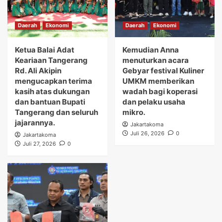
Daerah
Ekonomi
Daerah
Ekonomi
Ketua Balai Adat
Kemudian Anna
Keariaan Tangerang
menuturkan acara
Rd. Ali Akipin
Gebyar festival Kuliner
mengucapkan terima
UMKM memberikan
kasih atas dukungan
wadah bagi koperasi
dan bantuan Bupati
dan pelaku usaha
Tangerang dan seluruh
mikro.
jajarannya.
Jakartakoma
Juli 26, 2026
0
Jakartakoma
Juli 27, 2026
0