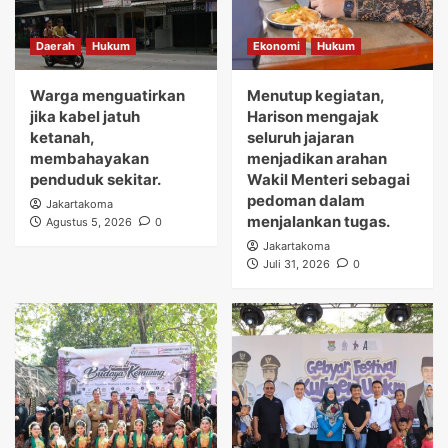
Daerah
Hukum
Ekonomi
Hukum
Warga menguatirkan
Menutup kegiatan,
jika kabel jatuh
Harison mengajak
ketanah,
seluruh jajaran
membahayakan
menjadikan arahan
penduduk sekitar.
Wakil Menteri sebagai
pedoman dalam
Jakartakoma
menjalankan tugas.
Agustus 5, 2026
0
Jakartakoma
Juli 31, 2026
0