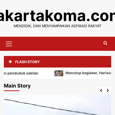
Skip
jakartakoma.co
to
content
MENDIDIK, DAN MENYAMPAIKAN ASPIRASI RAKYAT
Primary
Menu
FLASH STORY
duk sekitar.
Menutup kegiatan, Harison mengajak 
Main Story