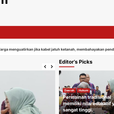
atirkan jika kabel jatuh ketanah, membahayakan penduduk sekit
Editor’s Picks
Daerah
Hukum
Permainan tradisional
memiliki nilai edukatif
sangat tinggi.