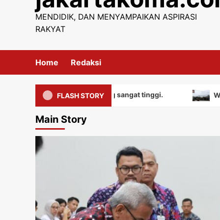
content
MENDIDIK, DAN MENYAMPAIKAN ASPIRASI
RAKYAT
Home
Redaksi
iliki nilai edukatif yang sangat tinggi.
Warga mengu
FLASH STORY
Main Story