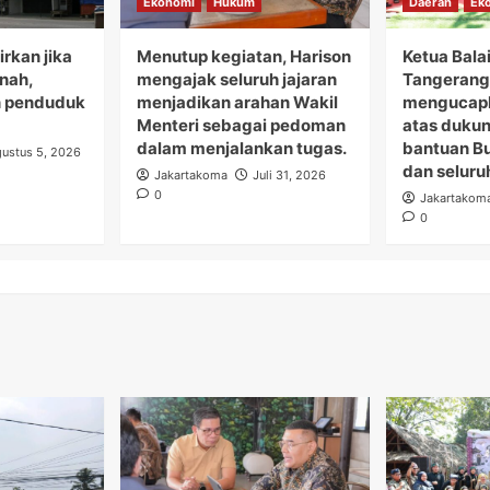
Ekonomi
Hukum
Daerah
Ek
rkan jika
Menutup kegiatan, Harison
Ketua Bala
anah,
mengajak seluruh jajaran
Tangerang 
 penduduk
menjadikan arahan Wakil
mengucapk
Menteri sebagai pedoman
atas duku
dalam menjalankan tugas.
bantuan B
ustus 5, 2026
dan seluru
Jakartakoma
Juli 31, 2026
0
Jakartakom
0