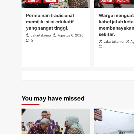
Daerah
Hukum
Daerah
Hukum
Permainan tradisional
Warga menguati
memiliki nilai edukatif
kabel jatuh ket
yang sangat tinggi.
membahayakan
sekitar.
Jakartakoma
Agustus 6, 2026
0
Jakartakoma
Ag
0
You may have missed