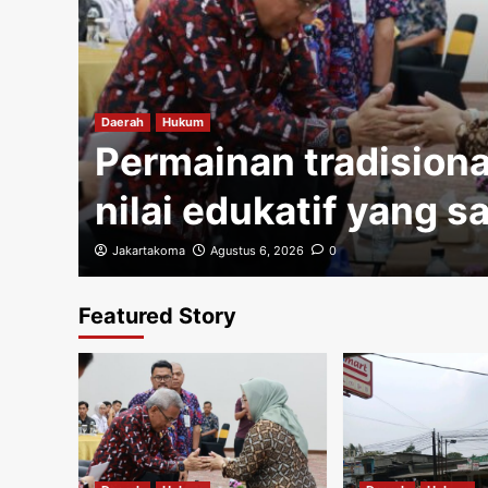
gi
Daerah
Hukum
Permainan tradisiona
nilai edukatif yang s
Jakartakoma
Agustus 6, 2026
0
Featured Story