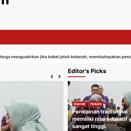
uatirkan jika kabel jatuh ketanah, membahayakan penduduk seki
Editor’s Picks
Daerah
Hukum
Permainan tradisional
memiliki nilai edukatif
sangat tinggi.