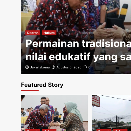
gi
Daerah
Hukum
Permainan tradisiona
nilai edukatif yang s
Jakartakoma
Agustus 6, 2026
0
Featured Story