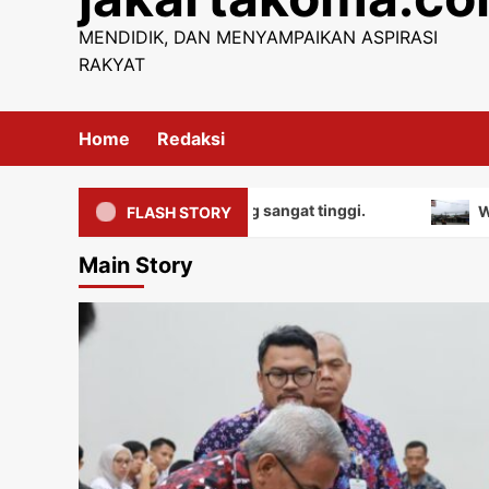
content
MENDIDIK, DAN MENYAMPAIKAN ASPIRASI
RAKYAT
Home
Redaksi
iliki nilai edukatif yang sangat tinggi.
Warga meng
FLASH STORY
Main Story