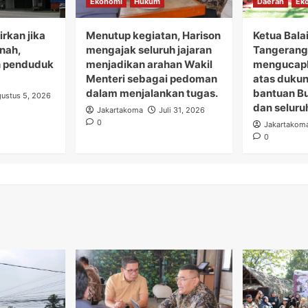
Ekonomi
Hukum
Daerah
Ek
rkan jika
Menutup kegiatan, Harison
Ketua Bala
anah,
mengajak seluruh jajaran
Tangerang 
 penduduk
menjadikan arahan Wakil
mengucapk
Menteri sebagai pedoman
atas duku
dalam menjalankan tugas.
bantuan B
ustus 5, 2026
dan seluru
Jakartakoma
Juli 31, 2026
0
Jakartakom
0