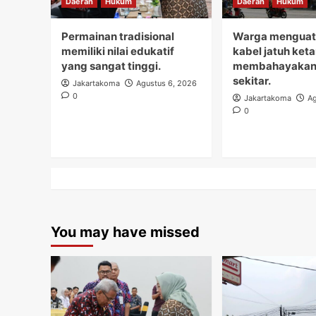
Daerah
Hukum
Daerah
Hukum
Permainan tradisional
Warga menguati
memiliki nilai edukatif
kabel jatuh ket
yang sangat tinggi.
membahayakan
sekitar.
Jakartakoma
Agustus 6, 2026
0
Jakartakoma
Ag
0
You may have missed