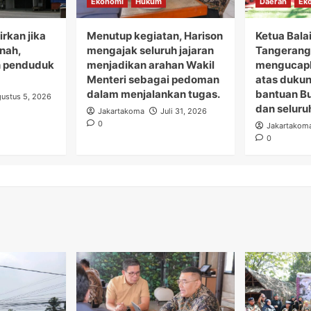
Ekonomi
Hukum
Daerah
Ek
rkan jika
Menutup kegiatan, Harison
Ketua Bala
anah,
mengajak seluruh jajaran
Tangerang 
 penduduk
menjadikan arahan Wakil
mengucapk
Menteri sebagai pedoman
atas duku
dalam menjalankan tugas.
bantuan B
ustus 5, 2026
dan seluru
Jakartakoma
Juli 31, 2026
0
Jakartakom
0