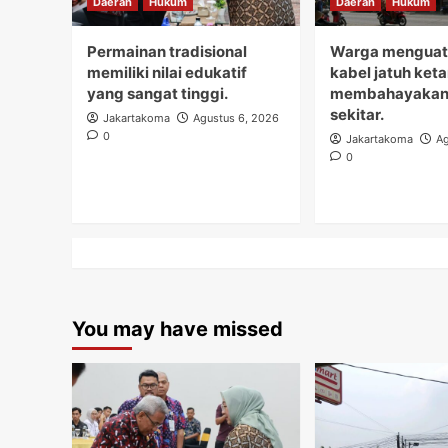
Daerah
Hukum
Daerah
Hukum
Permainan tradisional
Warga menguati
memiliki nilai edukatif
kabel jatuh ket
yang sangat tinggi.
membahayakan
sekitar.
Jakartakoma
Agustus 6, 2026
0
Jakartakoma
Ag
0
You may have missed