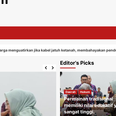
tirkan jika kabel jatuh ketanah, membahayakan penduduk sekita
Editor’s Picks
Daerah
Hukum
Permainan tradisional
memiliki nilai edukatif
sangat tinggi.