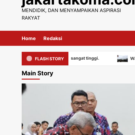
content
MENDIDIK, DAN MENYAMPAIKAN ASPIRASI
RAKYAT
Home
Redaksi
iki nilai edukatif yang sangat tinggi.
Warga mengua
FLASH STORY
Main Story