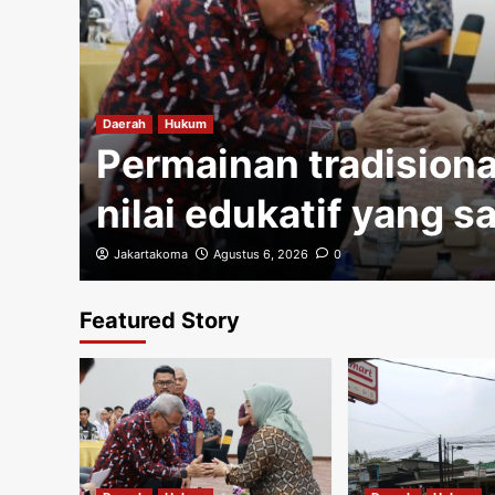
gi
Daerah
Hukum
Permainan tradisiona
nilai edukatif yang s
Jakartakoma
Agustus 6, 2026
0
Featured Story