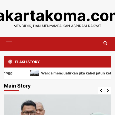
Skip
jakartakoma.co
to
content
MENDIDIK, DAN MENYAMPAIKAN ASPIRASI RAKYAT
Primary
Menu
FLASH STORY
Warga menguatirkan jika kabel jatuh ketanah, mem
Main Story