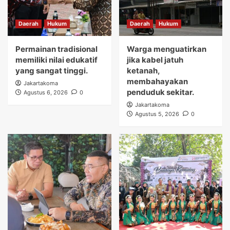
Daerah
Hukum
Daerah
Hukum
Permainan tradisional
Warga menguatirkan
memiliki nilai edukatif
jika kabel jatuh
yang sangat tinggi.
ketanah,
membahayakan
Jakartakoma
penduduk sekitar.
Agustus 6, 2026
0
Jakartakoma
Agustus 5, 2026
0