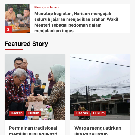
Ekonomi
Hukum
Menutup kegiatan, Harison mengajak
seluruh jajaran menjadikan arahan Wakil
Menteri sebagai pedoman dalam
3
menjalankan tugas.
Daerah
Ekonomi
Featured Story
Ketua Balai Adat Keariaan Tangerang Rd.
Ali Akipin mengucapkan terima kasih atas
dukungan dan bantuan Bupati Tangerang
4
dan seluruh jajarannya.
Daerah
Ekonomi
Kemudian Anna menuturkan acara Gebyar
festival Kuliner UMKM memberikan wadah
bagi koperasi dan pelaku usaha mikro.
5
Daerah
Hukum
Daerah
Hukum
Daerah
Hukum
Permainan tradisional memiliki nilai
edukatif yang sangat tinggi.
Permainan tradisional
Warga menguatirkan
1
memiliki nilai edukatif
jika kabel jatuh