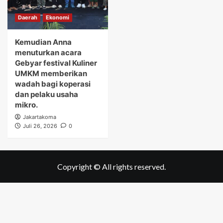
Daerah
Ekonomi
Kemudian Anna
menuturkan acara
Gebyar festival Kuliner
UMKM memberikan
wadah bagi koperasi
dan pelaku usaha
mikro.
Jakartakoma
Juli 26, 2026
0
Copyright © All rights reserved.