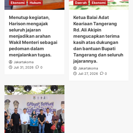
Ekonomi
Hukum
Daerah
Ekonomi
Menutup kegiatan,
Ketua Balai Adat
Harison mengajak
Keariaan Tangerang
seluruh jajaran
Rd. Ali Akipin
menjadikan arahan
mengucapkan terima
Wakil Menteri sebagai
kasih atas dukungan
pedoman dalam
dan bantuan Bupati
menjalankan tugas.
Tangerang dan seluruh
jajarannya.
Jakartakoma
Juli 31, 2026
0
Jakartakoma
Juli 27, 2026
0