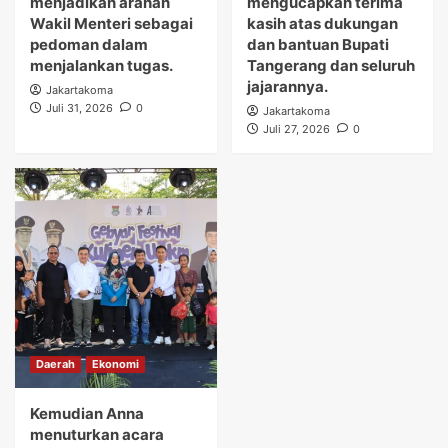
menjadikan arahan
mengucapkan terima
Wakil Menteri sebagai
kasih atas dukungan
pedoman dalam
dan bantuan Bupati
menjalankan tugas.
Tangerang dan seluruh
jajarannya.
Jakartakoma
Juli 31, 2026
0
Jakartakoma
Juli 27, 2026
0
Daerah
Ekonomi
Kemudian Anna
menuturkan acara