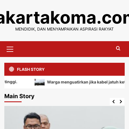
Skip
jakartakoma.co
to
content
MENDIDIK, DAN MENYAMPAIKAN ASPIRASI RAKYAT
Primary
Menu
FLASH STORY
Warga menguatirkan jika kabel jatuh ketanah, me
Main Story