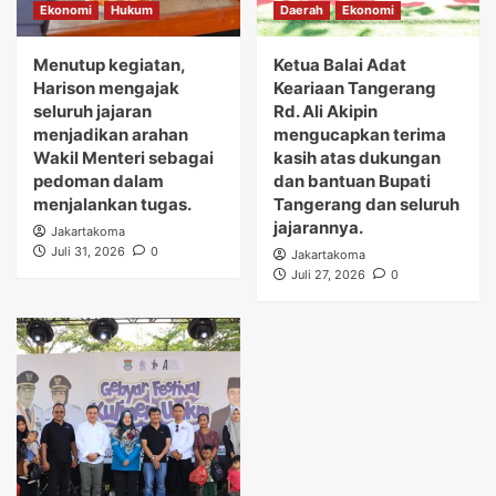
Ekonomi
Hukum
Daerah
Ekonomi
Menutup kegiatan,
Ketua Balai Adat
Harison mengajak
Keariaan Tangerang
seluruh jajaran
Rd. Ali Akipin
menjadikan arahan
mengucapkan terima
Wakil Menteri sebagai
kasih atas dukungan
pedoman dalam
dan bantuan Bupati
menjalankan tugas.
Tangerang dan seluruh
jajarannya.
Jakartakoma
Juli 31, 2026
0
Jakartakoma
Juli 27, 2026
0