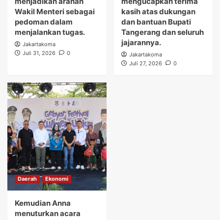
menjadikan arahan
mengucapkan terima
Wakil Menteri sebagai
kasih atas dukungan
pedoman dalam
dan bantuan Bupati
menjalankan tugas.
Tangerang dan seluruh
jajarannya.
Jakartakoma
Juli 31, 2026
0
Jakartakoma
Juli 27, 2026
0
Daerah
Ekonomi
Kemudian Anna
menuturkan acara