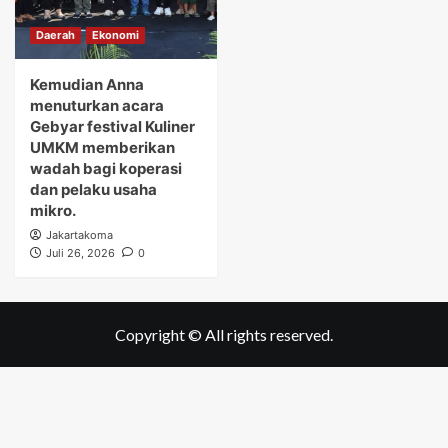
Daerah
Ekonomi
Kemudian Anna
menuturkan acara
Gebyar festival Kuliner
UMKM memberikan
wadah bagi koperasi
dan pelaku usaha
mikro.
Jakartakoma
Juli 26, 2026
0
Copyright © All rights reserved.