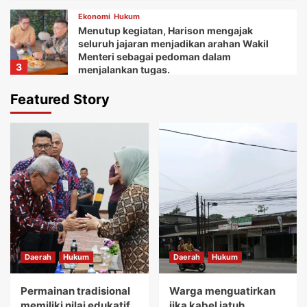
Ekonomi
Hukum
Menutup kegiatan, Harison mengajak
seluruh jajaran menjadikan arahan Wakil
Menteri sebagai pedoman dalam
3
menjalankan tugas.
Daerah
Ekonomi
Featured Story
Ketua Balai Adat Keariaan Tangerang Rd.
Ali Akipin mengucapkan terima kasih atas
dukungan dan bantuan Bupati Tangerang
4
dan seluruh jajarannya.
Daerah
Ekonomi
Kemudian Anna menuturkan acara Gebyar
festival Kuliner UMKM memberikan wadah
bagi koperasi dan pelaku usaha mikro.
5
Daerah
Hukum
Daerah
Hukum
Daerah
Hukum
Permainan tradisional memiliki nilai
edukatif yang sangat tinggi.
Permainan tradisional
Warga menguatirkan
1
memiliki nilai edukatif
jika kabel jatuh