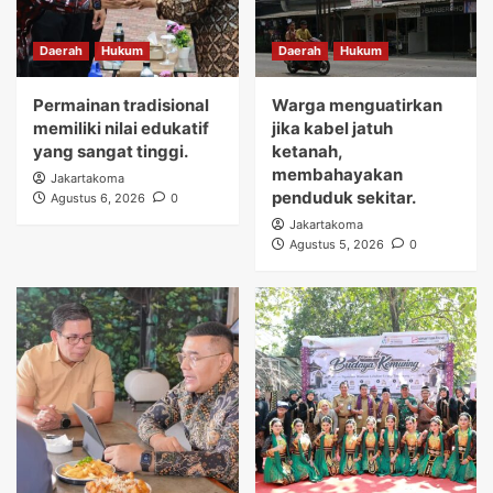
Daerah
Hukum
Daerah
Hukum
Permainan tradisional
Warga menguatirkan
memiliki nilai edukatif
jika kabel jatuh
yang sangat tinggi.
ketanah,
membahayakan
Jakartakoma
penduduk sekitar.
Agustus 6, 2026
0
Jakartakoma
Agustus 5, 2026
0