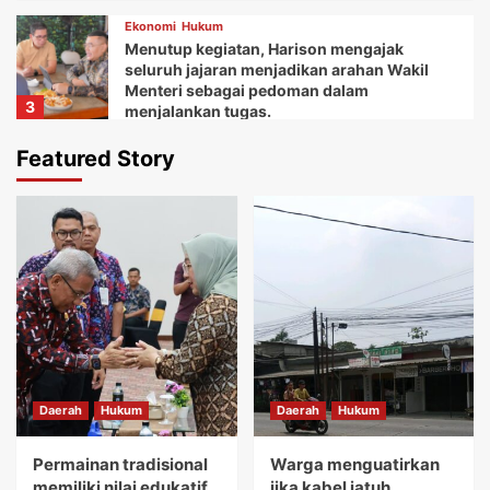
Ekonomi
Hukum
Menutup kegiatan, Harison mengajak
seluruh jajaran menjadikan arahan Wakil
Menteri sebagai pedoman dalam
3
menjalankan tugas.
Daerah
Ekonomi
Featured Story
Ketua Balai Adat Keariaan Tangerang Rd.
Ali Akipin mengucapkan terima kasih atas
dukungan dan bantuan Bupati Tangerang
4
dan seluruh jajarannya.
Daerah
Ekonomi
Kemudian Anna menuturkan acara Gebyar
festival Kuliner UMKM memberikan wadah
bagi koperasi dan pelaku usaha mikro.
5
Daerah
Hukum
Daerah
Hukum
Daerah
Hukum
Permainan tradisional memiliki nilai
edukatif yang sangat tinggi.
Permainan tradisional
Warga menguatirkan
1
memiliki nilai edukatif
jika kabel jatuh