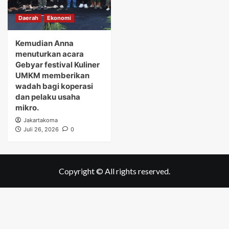
Daerah
Ekonomi
Kemudian Anna
menuturkan acara
Gebyar festival Kuliner
UMKM memberikan
wadah bagi koperasi
dan pelaku usaha
mikro.
Jakartakoma
Juli 26, 2026
0
Copyright © All rights reserved.