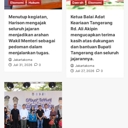
Ekonomi
Hukum
Daerah
Ekonomi
Menutup kegiatan,
Ketua Balai Adat
Harison mengajak
Keariaan Tangerang
seluruh jajaran
Rd. Ali Akipin
menjadikan arahan
mengucapkan terima
Wakil Menteri sebagai
kasih atas dukungan
pedoman dalam
dan bantuan Bupati
menjalankan tugas.
Tangerang dan seluruh
jajarannya.
Jakartakoma
Juli 31, 2026
0
Jakartakoma
Juli 27, 2026
0