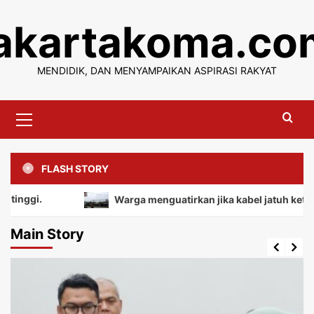
Skip
jakartakoma.co
to
content
MENDIDIK, DAN MENYAMPAIKAN ASPIRASI RAKYAT
Primary
Menu
FLASH STORY
Warga menguatirkan jika kabel jatuh ketanah, mem
Main Story