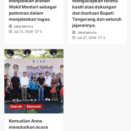
menjadikan arahan
mengucapkan terima
Wakil Menteri sebagai
kasih atas dukungan
pedoman dalam
dan bantuan Bupati
menjalankan tugas.
Tangerang dan seluruh
jajarannya.
Jakartakoma
Juli 31, 2026
0
Jakartakoma
Juli 27, 2026
0
Daerah
Ekonomi
Kemudian Anna
menuturkan acara