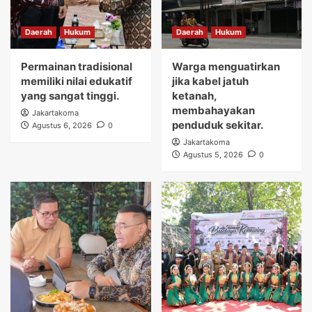
Daerah
Hukum
Daerah
Hukum
Permainan tradisional
Warga menguatirkan
memiliki nilai edukatif
jika kabel jatuh
yang sangat tinggi.
ketanah,
membahayakan
Jakartakoma
penduduk sekitar.
Agustus 6, 2026
0
Jakartakoma
Agustus 5, 2026
0