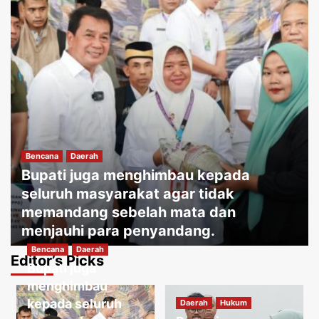
Bencana
Daerah
Bupati juga menghimbau kepada
seluruh masyarakat agar tidak
memandang sebelah mata dan
menjauhi para penyandang.
Bencana
Daerah
Jakartakoma
Agustus 8, 2026
0
Editor’s Picks
Bupati juga
Daerah
Hukum
Warga menguatirkan jika kabel jatuh
menghimbau
ketanah, membahayakan penduduk
kepada seluruh
Daerah
Hukum
sekitar.
3