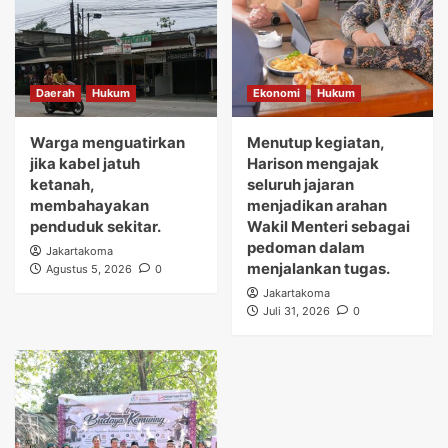
Daerah
Hukum
Ekonomi
Hukum
Warga menguatirkan
Menutup kegiatan,
jika kabel jatuh
Harison mengajak
ketanah,
seluruh jajaran
membahayakan
menjadikan arahan
penduduk sekitar.
Wakil Menteri sebagai
pedoman dalam
Jakartakoma
menjalankan tugas.
Agustus 5, 2026
0
Jakartakoma
Juli 31, 2026
0