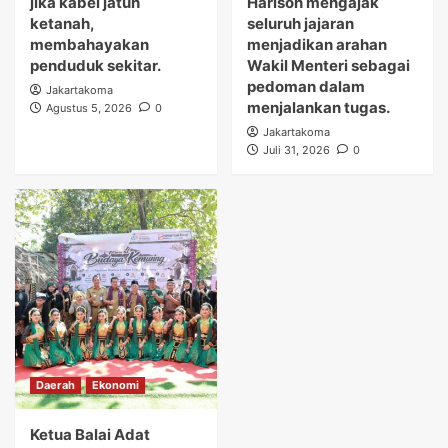
jika kabel jatuh
Harison mengajak
ketanah,
seluruh jajaran
membahayakan
menjadikan arahan
penduduk sekitar.
Wakil Menteri sebagai
pedoman dalam
Jakartakoma
menjalankan tugas.
Agustus 5, 2026
0
Jakartakoma
Juli 31, 2026
0
Daerah
Ekonomi
Ketua Balai Adat