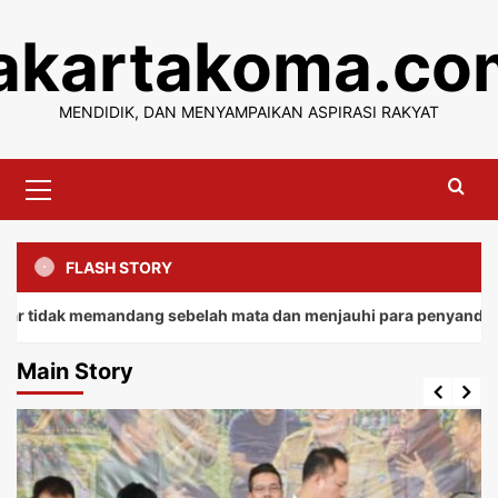
Skip
jakartakoma.co
to
content
MENDIDIK, DAN MENYAMPAIKAN ASPIRASI RAKYAT
Primary
Menu
FLASH STORY
 memandang sebelah mata dan menjauhi para penyandang.
Main Story