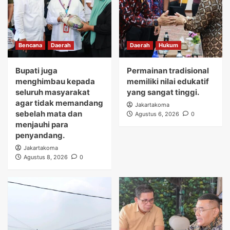
Bencana
Daerah
Daerah
Hukum
Bupati juga
Permainan tradisional
menghimbau kepada
memiliki nilai edukatif
seluruh masyarakat
yang sangat tinggi.
agar tidak memandang
Jakartakoma
sebelah mata dan
Agustus 6, 2026
0
menjauhi para
penyandang.
Jakartakoma
Agustus 8, 2026
0