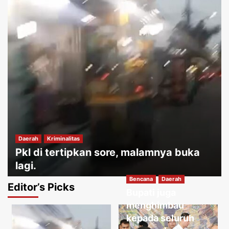
Daerah
Kriminalitas
Pkl di tertipkan sore, malamnya buka
lagi.
Bencana
Daerah
Jakartakoma
Agustus 10, 2026
0
Editor’s Picks
Bupati juga
Daerah
Hukum
menghimbau
Permainan tradisional memiliki nilai
kepada seluruh
edukatif yang sangat tinggi.
3