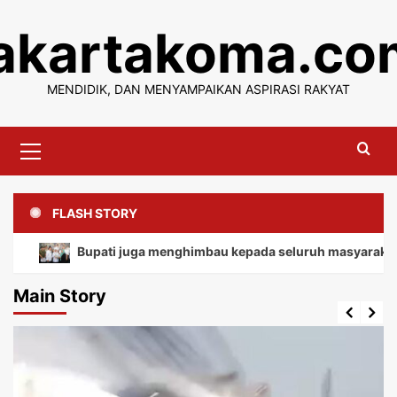
Skip
jakartakoma.co
to
content
MENDIDIK, DAN MENYAMPAIKAN ASPIRASI RAKYAT
Primary
Menu
FLASH STORY
Bupati juga menghimbau kepada seluruh masyarakat agar ti
Main Story