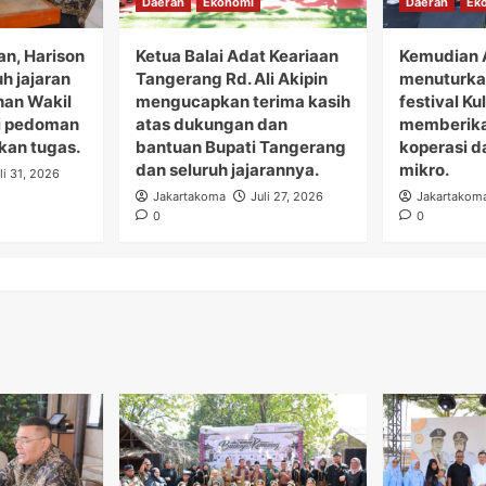
Daerah
Ekonomi
Daerah
Ek
n, Harison
Ketua Balai Adat Keariaan
Kemudian 
h jajaran
Tangerang Rd. Ali Akipin
menuturka
han Wakil
mengucapkan terima kasih
festival K
i pedoman
atas dukungan dan
memberika
kan tugas.
bantuan Bupati Tangerang
koperasi d
dan seluruh jajarannya.
mikro.
li 31, 2026
Jakartakoma
Juli 27, 2026
Jakartakom
0
0