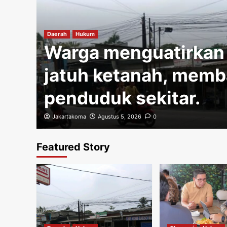
Daerah
Hukum
Warga menguatirkan 
an,
jatuh ketanah, mem
.
penduduk sekitar.
Jakartakoma
Agustus 5, 2026
0
Featured Story