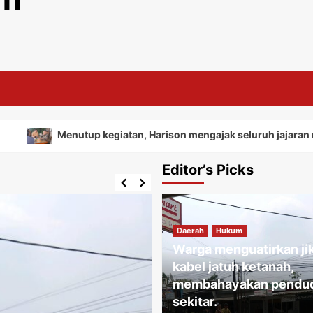
Menutup kegiatan, Harison mengajak seluruh jajaran menjadikan
Editor’s Picks
Daerah
Hukum
Warga menguatirkan ji
kabel jatuh ketanah,
membahayakan pendu
Ekonomi
Hukum
sekitar.