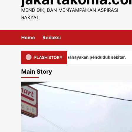
content
MENDIDIK, DAN MENYAMPAIKAN ASPIRASI
RAKYAT
Home
Redaksi
el jatuh ketanah, membahayakan penduduk sekitar.
FLASH STORY
Main Story