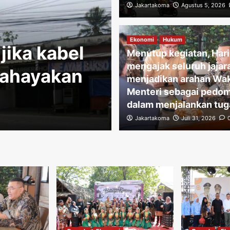
Menutup keg
Jakartakoma
Agustus 5, 2026
mengajak sel
Ekonomi
Hukum
jika kabel
menjadikan 
Menutup kegiatan, Har
mengajak seluruh jajar
bahayakan
Menteri seb
menjadikan arahan Wak
Menteri sebagai pedo
menjalankan
dalam menjalankan tug
Jakartakoma
Jakartakoma
Juli 31, 2026
Juli 31, 2026
0