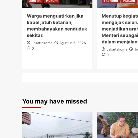
Daerah
Hukum
Ekonomi
Hukum
Warga menguatirkan jika
Menutup kegiata
kabel jatuh ketanah,
mengajak seluru
membahayakan penduduk
menjadikan ara
sekitar.
Menteri sebaga
dalam menjalan
Jakartakoma
Agustus 5, 2026
0
Jakartakoma
Ju
0
You may have missed