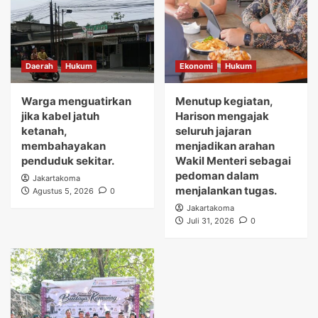
Daerah
Hukum
Ekonomi
Hukum
Warga menguatirkan
Menutup kegiatan,
jika kabel jatuh
Harison mengajak
ketanah,
seluruh jajaran
membahayakan
menjadikan arahan
penduduk sekitar.
Wakil Menteri sebagai
pedoman dalam
Jakartakoma
menjalankan tugas.
Agustus 5, 2026
0
Jakartakoma
Juli 31, 2026
0