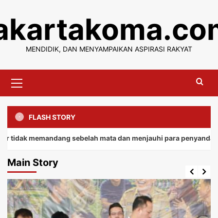
Skip
jakartakoma.co
to
content
MENDIDIK, DAN MENYAMPAIKAN ASPIRASI RAKYAT
Primary
Menu
FLASH STORY
 memandang sebelah mata dan menjauhi para penyandang.
Main Story