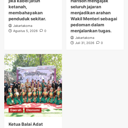
jika kabel jatuh
Harison mengajak
ketanah,
seluruh jajaran
membahayakan
menjadikan arahan
penduduk sekitar.
Wakil Menteri sebagai
pedoman dalam
Jakartakoma
menjalankan tugas.
Agustus 5, 2026
0
Jakartakoma
Juli 31, 2026
0
Daerah
Ekonomi
Ketua Balai Adat