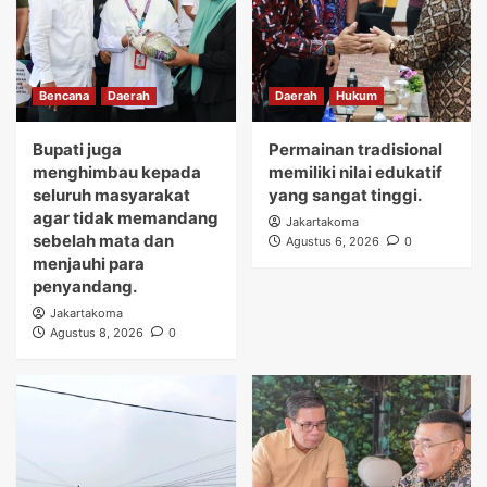
Bencana
Daerah
Daerah
Hukum
Bupati juga
Permainan tradisional
menghimbau kepada
memiliki nilai edukatif
seluruh masyarakat
yang sangat tinggi.
agar tidak memandang
Jakartakoma
sebelah mata dan
Agustus 6, 2026
0
menjauhi para
penyandang.
Jakartakoma
Agustus 8, 2026
0