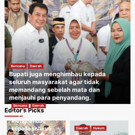
Bencana
Daerah
Bupati juga menghimbau kepada
seluruh masyarakat agar tidak
memandang sebelah mata dan
menjauhi para penyandang.
Bencana
Daerah
Jakartakoma
Agustus 8, 2026
0
Editor’s Picks
Bupati juga
Daerah
Hukum
Warga menguatirkan jika kabel jatuh
menghimbau
ketanah, membahayakan penduduk
kepada seluruh
Daerah
Hukum
sekitar.
3