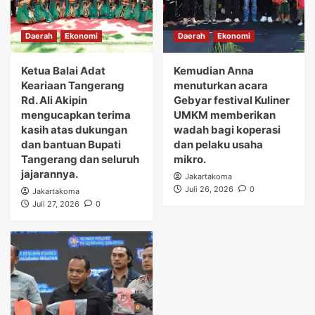
Daerah
Ekonomi
Daerah
Ekonomi
Ketua Balai Adat
Kemudian Anna
Keariaan Tangerang
menuturkan acara
Rd. Ali Akipin
Gebyar festival Kuliner
mengucapkan terima
UMKM memberikan
kasih atas dukungan
wadah bagi koperasi
dan bantuan Bupati
dan pelaku usaha
Tangerang dan seluruh
mikro.
jajarannya.
Jakartakoma
Juli 26, 2026
0
Jakartakoma
Juli 27, 2026
0