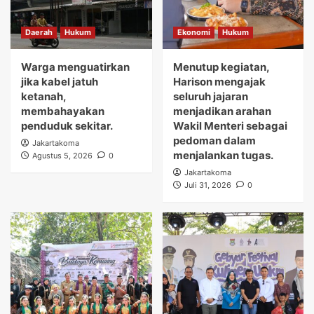
Daerah
Hukum
Ekonomi
Hukum
Warga menguatirkan
Menutup kegiatan,
jika kabel jatuh
Harison mengajak
ketanah,
seluruh jajaran
membahayakan
menjadikan arahan
penduduk sekitar.
Wakil Menteri sebagai
pedoman dalam
Jakartakoma
menjalankan tugas.
Agustus 5, 2026
0
Jakartakoma
Juli 31, 2026
0