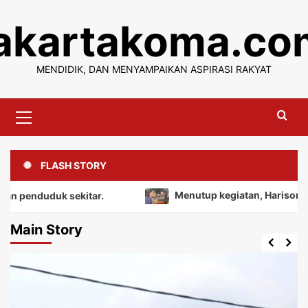
Skip
jakartakoma.co
to
content
MENDIDIK, DAN MENYAMPAIKAN ASPIRASI RAKYAT
Primary
Menu
FLASH STORY
duk sekitar.
Menutup kegiatan, Harison mengajak s
Main Story