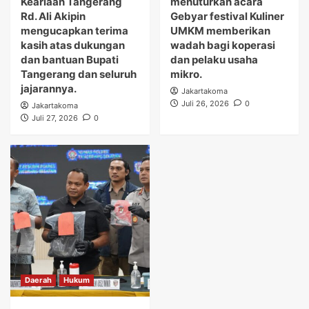
Keariaan Tangerang
menuturkan acara
Rd. Ali Akipin
Gebyar festival Kuliner
mengucapkan terima
UMKM memberikan
kasih atas dukungan
wadah bagi koperasi
dan bantuan Bupati
dan pelaku usaha
Tangerang dan seluruh
mikro.
jajarannya.
Jakartakoma
Juli 26, 2026
0
Jakartakoma
Juli 27, 2026
0
Daerah
Hukum