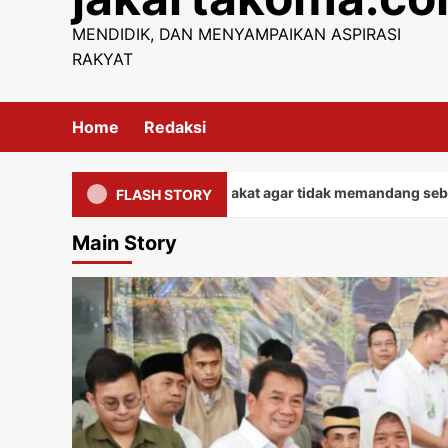
content
MENDIDIK, DAN MENYAMPAIKAN ASPIRASI
RAKYAT
Home
Redaksi
kepada seluruh masyarakat agar tidak memandang sebelah mata
FLASH STORY
Main Story