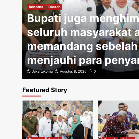
Bencana
Daerah
tas
Bupati juga menghi
i
seluruh masyarakat a
memandang sebelah
menjauhi para penya
Jakartakoma
Agustus 8, 2026
0
Featured Story