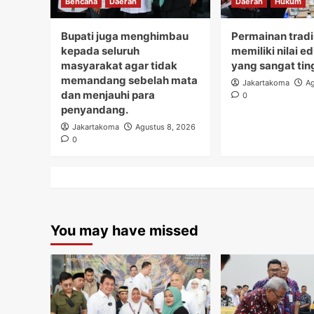
Bencana
Daerah
Daerah
Hukum
Bupati juga menghimbau
Permainan tradi
kepada seluruh
memiliki nilai e
masyarakat agar tidak
yang sangat tin
memandang sebelah mata
Jakartakoma
Ag
dan menjauhi para
0
penyandang.
Jakartakoma
Agustus 8, 2026
0
You may have missed