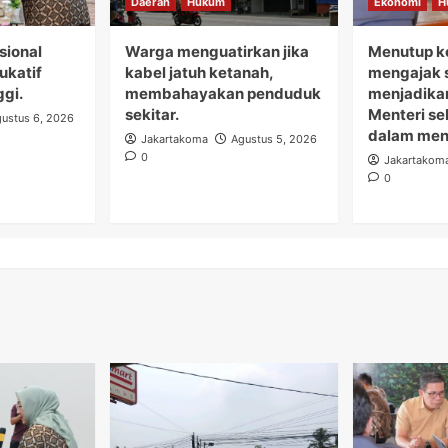
Daerah
Hukum
Ekonomi
H
sional
Warga menguatirkan jika
Menutup ke
dukatif
kabel jatuh ketanah,
mengajak s
ggi.
membahayakan penduduk
menjadikan
sekitar.
Menteri s
ustus 6, 2026
dalam menj
Jakartakoma
Agustus 5, 2026
0
Jakartakom
0