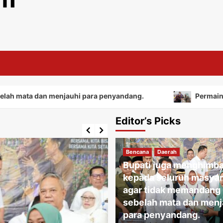
 dan menjauhi para penyandang.
Permainan tradisio
Editor’s Picks
Bencana
Daerah
Bupati juga menghimb
kepada seluruh masyar
agar tidak memandang
sebelah mata dan menj
para penyandang.