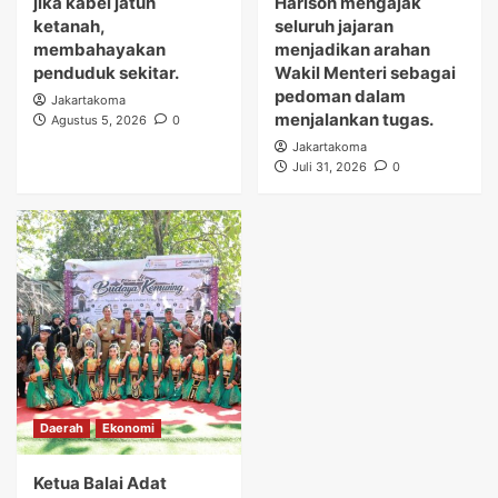
jika kabel jatuh
Harison mengajak
ketanah,
seluruh jajaran
membahayakan
menjadikan arahan
penduduk sekitar.
Wakil Menteri sebagai
pedoman dalam
Jakartakoma
menjalankan tugas.
Agustus 5, 2026
0
Jakartakoma
Juli 31, 2026
0
Daerah
Ekonomi
Ketua Balai Adat