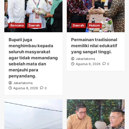
Bencana
Daerah
Daerah
Hukum
Bupati juga
Permainan tradisional
menghimbau kepada
memiliki nilai edukatif
seluruh masyarakat
yang sangat tinggi.
agar tidak memandang
Jakartakoma
sebelah mata dan
Agustus 6, 2026
0
menjauhi para
penyandang.
Jakartakoma
Agustus 8, 2026
0