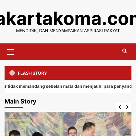
Skip
jakartakoma.co
to
content
MENDIDIK, DAN MENYAMPAIKAN ASPIRASI RAKYAT
Primary
Menu
FLASH STORY
 memandang sebelah mata dan menjauhi para penyandang.
Main Story