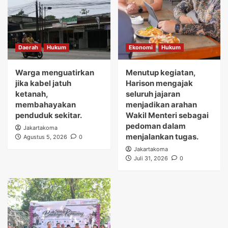
Daerah
Hukum
Ekonomi
Hukum
Warga menguatirkan
Menutup kegiatan,
jika kabel jatuh
Harison mengajak
ketanah,
seluruh jajaran
membahayakan
menjadikan arahan
penduduk sekitar.
Wakil Menteri sebagai
pedoman dalam
Jakartakoma
menjalankan tugas.
Agustus 5, 2026
0
Jakartakoma
Juli 31, 2026
0