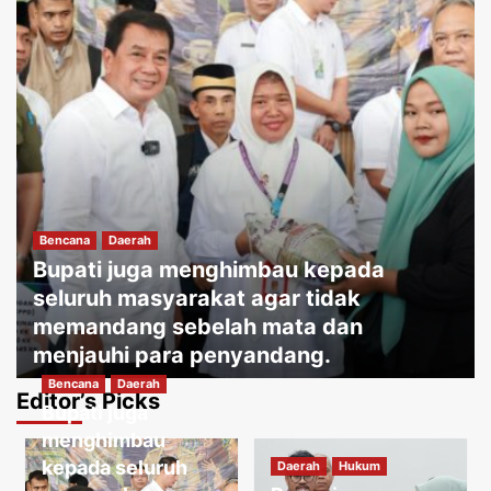
Bencana
Daerah
Bupati juga menghimbau kepada
seluruh masyarakat agar tidak
memandang sebelah mata dan
menjauhi para penyandang.
Bencana
Daerah
Jakartakoma
Agustus 8, 2026
0
Editor’s Picks
Bupati juga
Daerah
Hukum
Warga menguatirkan jika kabel jatuh
menghimbau
ketanah, membahayakan penduduk
kepada seluruh
Daerah
Hukum
sekitar.
3