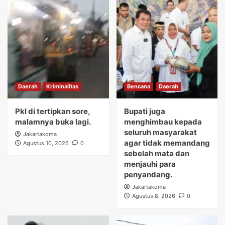
Daerah
Kriminalitas
Bencana
Daerah
Pkl di tertipkan sore,
Bupati juga
malamnya buka lagi.
menghimbau kepada
seluruh masyarakat
Jakartakoma
agar tidak memandang
Agustus 10, 2026
0
sebelah mata dan
menjauhi para
penyandang.
Jakartakoma
Agustus 8, 2026
0