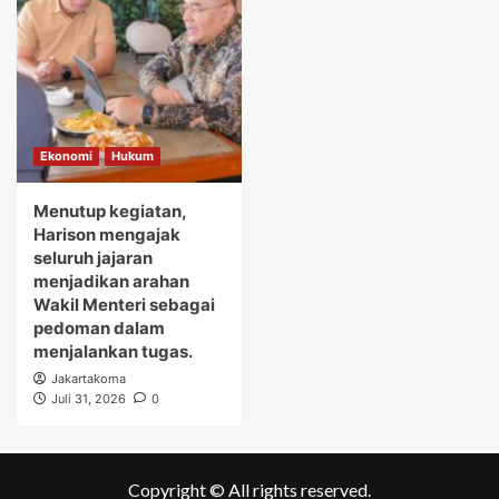
Ekonomi
Hukum
Menutup kegiatan,
Harison mengajak
seluruh jajaran
menjadikan arahan
Wakil Menteri sebagai
pedoman dalam
menjalankan tugas.
Jakartakoma
Juli 31, 2026
0
Copyright © All rights reserved.