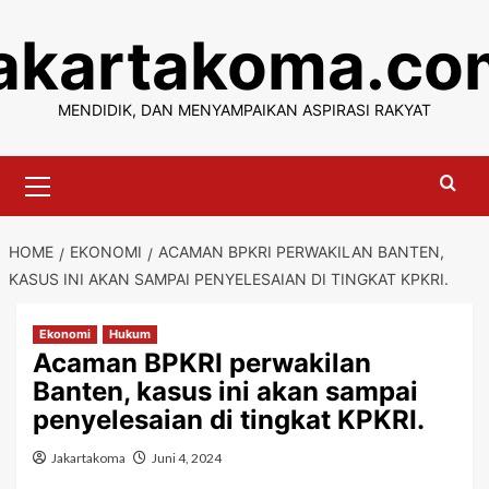
Skip
jakartakoma.co
to
content
MENDIDIK, DAN MENYAMPAIKAN ASPIRASI RAKYAT
Primary
Menu
HOME
EKONOMI
ACAMAN BPKRI PERWAKILAN BANTEN,
KASUS INI AKAN SAMPAI PENYELESAIAN DI TINGKAT KPKRI.
Ekonomi
Hukum
Acaman BPKRI perwakilan
Banten, kasus ini akan sampai
penyelesaian di tingkat KPKRI.
Jakartakoma
Juni 4, 2024