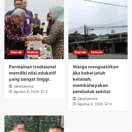
Daerah
Hukum
Daerah
Hukum
Permainan tradisional
Warga menguatirkan
memiliki nilai edukatif
jika kabel jatuh
yang sangat tinggi.
ketanah,
membahayakan
Jakartakoma
penduduk sekitar.
Agustus 6, 2026
0
Jakartakoma
Agustus 5, 2026
0