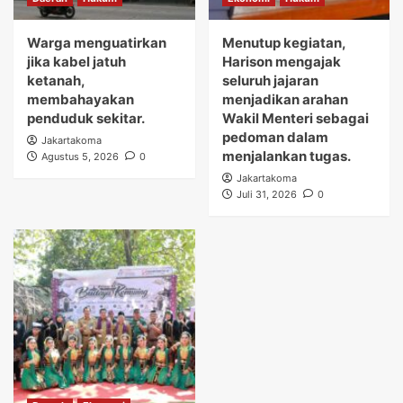
Warga menguatirkan
Menutup kegiatan,
jika kabel jatuh
Harison mengajak
ketanah,
seluruh jajaran
membahayakan
menjadikan arahan
penduduk sekitar.
Wakil Menteri sebagai
pedoman dalam
Jakartakoma
menjalankan tugas.
Agustus 5, 2026
0
Jakartakoma
Juli 31, 2026
0