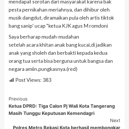
mendapat sorotan dari masyarakat karena bak
pesta pernikahan meriahnya, dan dihibur oleh
musik dangdut, diramaikan pula oleh artis tiktok
bang sanip’ ucap “ketua KJK agus M romdoni
Saya berharap mudah-mudahan
setelah acara khitan anak bang kucai,di jadikan
anak yang sholeh dan berbakti kepada kedua
orang tua serta bisa berguna untuk bangsa dan
negara amiin.pungkasnya.(red)
Post Views:
383
Post
Previous
Ketua DPRD: Tiga Calon Pj Wali Kota Tangerang
Navigation
Masih Tunggu Keputusan Kemendagri
Next
Polres Metro Bekasi Kota berhasil membongkar