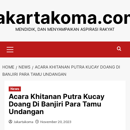
Skip
jakartakoma.co
to
content
MENDIDIK, DAN MENYAMPAIKAN ASPIRASI RAKYAT
Primary
Menu
HOME
NEWS
ACARA KHITANAN PUTRA KUCAY DOANG DI
BANJIRI PARA TAMU UNDANGAN
News
Acara Khitanan Putra Kucay
Doang Di Banjiri Para Tamu
Undangan
Jakartakoma
November 20, 2023