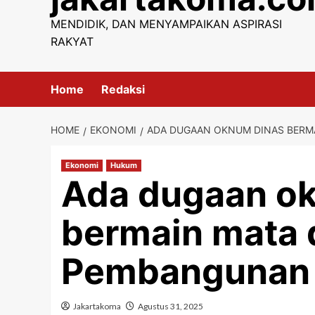
content
MENDIDIK, DAN MENYAMPAIKAN ASPIRASI
RAKYAT
Home
Redaksi
HOME
EKONOMI
ADA DUGAAN OKNUM DINAS BERM
Ekonomi
Hukum
Ada dugaan o
bermain mata
Pembangunan 
Jakartakoma
Agustus 31, 2025