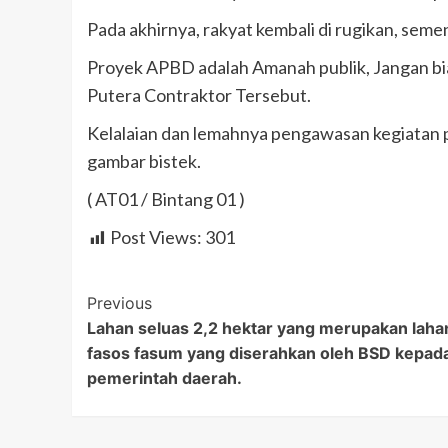
Pada akhirnya, rakyat kembali di rugikan, semen
Proyek APBD adalah Amanah publik, Jangan bi
Putera Contraktor Tersebut.
Kelalaian dan lemahnya pengawasan kegiatan 
gambar bistek.
( AT01 / Bintang 01 )
Post Views:
301
Post
Previous
Lahan seluas 2,2 hektar yang merupakan laha
Navigation
fasos fasum yang diserahkan oleh BSD kepad
pemerintah daerah.