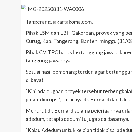
Tangerang, jakartakoma.com.
Pihak LSM dan LBH Gakorpan, proyek yang berk
Curug, Kab. Tangerang, Banten, minggu (31/08
Pihak CV. TPC harus bertanggung jawab, karen
tanggung jawabnya.
Sesuai hasil pemenang terder agar bertanggu
di bayat.
“Kini ada dugaan proyek tersebut terbengkalai al
pidana korupsi”, tuturnya dr. Bernard dan Dkk.
Menurut dr. Bernard selama pejerjaannya di la
adedum, tetapi adedum itu juga ada dasarnya.
“Kalau Adedum untuk kelaian tidak bisa, adedu