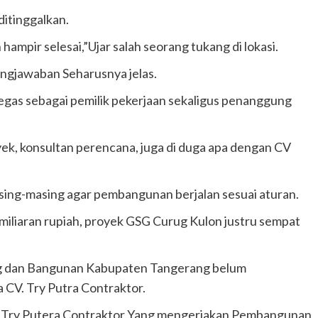
itinggalkan.
 hampir selesai,”Ujar salah seorang tukang di lokasi.
ngjawaban Seharusnya jelas.
gas sebagai pemilik pekerjaan sekaligus penanggung
ek, konsultan perencana, juga di duga apa dengan CV
sing-masing agar pembangunan berjalan sesuai aturan.
iliaran rupiah, proyek GSG Curug Kulon justru sempat
uang dan Bangunan Kabupaten Tangerang belum
 CV. Try Putra Contraktor.
CV Try Putera Contraktor Yang mengerjakan Pembangunan