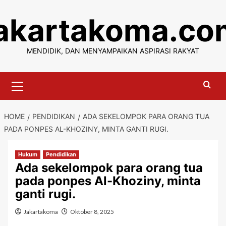
Skip
jakartakoma.co
to
content
MENDIDIK, DAN MENYAMPAIKAN ASPIRASI RAKYAT
Primary
Menu
HOME
PENDIDIKAN
ADA SEKELOMPOK PARA ORANG TUA
PADA PONPES AL-KHOZINY, MINTA GANTI RUGI.
Hukum
Pendidikan
Ada sekelompok para orang tua
pada ponpes Al-Khoziny, minta
ganti rugi.
Jakartakoma
Oktober 8, 2025