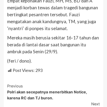
Empat keponakan Fauzi, MH, MS, BD dan A
menjadi korban tewas dalam tragedi bangunan
bertingkat pesantren tersebut. Fauzi
mengatakan anak kandungnya, TM, yang juga
‘nyantri’ di ponpes itu selamat.
Mereka masih berusia sekitar 16-17 tahun dan
berada di lantai dasar saat bangunan itu
ambruk pada Senin (29/9).
(feri / dono).
Post Views:
293
Post
Previous
Polri akan secepatnya menerbitkan Notice,
Navigation
karena RC dan TJ buron.
Next