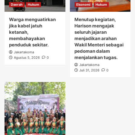
Daerah
Hukum
Ekonomi
Hukum
Warga menguatirkan
Menutup kegiatan,
jika kabel jatuh
Harison mengajak
ketanah,
seluruh jajaran
membahayakan
menjadikan arahan
penduduk sekitar.
Wakil Menteri sebagai
pedoman dalam
Jakartakoma
menjalankan tugas.
Agustus 5, 2026
0
Jakartakoma
Juli 31, 2026
0