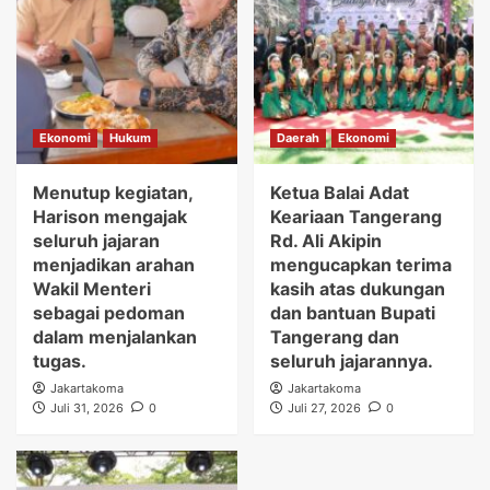
Ekonomi
Hukum
Daerah
Ekonomi
Menutup kegiatan,
Ketua Balai Adat
Harison mengajak
Keariaan Tangerang
seluruh jajaran
Rd. Ali Akipin
menjadikan arahan
mengucapkan terima
Wakil Menteri
kasih atas dukungan
sebagai pedoman
dan bantuan Bupati
dalam menjalankan
Tangerang dan
tugas.
seluruh jajarannya.
Jakartakoma
Jakartakoma
Juli 31, 2026
0
Juli 27, 2026
0