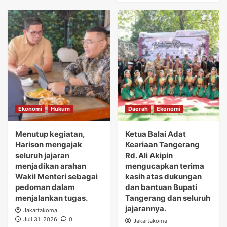
Ekonomi
Hukum
Daerah
Ekonomi
Menutup kegiatan,
Ketua Balai Adat
Harison mengajak
Keariaan Tangerang
seluruh jajaran
Rd. Ali Akipin
menjadikan arahan
mengucapkan terima
Wakil Menteri sebagai
kasih atas dukungan
pedoman dalam
dan bantuan Bupati
menjalankan tugas.
Tangerang dan seluruh
jajarannya.
Jakartakoma
Juli 31, 2026
0
Jakartakoma