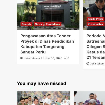
Berita Polisi
Daerah
News
Pendidikan
Kriminalitas
Pengawasan Atas Tender
Periode M
Proyek di Dinas Pendidikan
Satresna
Kabupaten Tangerang
Cilegon 
Sangat Perlu
Kasus d
21 Tersa
Jakartakoma
Juni 30, 2026
0
Jakartakom
You may have missed