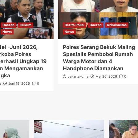
Daerah
Hukum
Berita Polisi
Daerah
Kriminalitas
News
News
ei -Juni 2026,
Polres Serang Bekuk Maling
rkoba Polres
Spesialis Pembobol Rumah
Berhasil Ungkap 19
Warga Motor dan 4
an Mengamankan
Handphone Diamankan
ngka
Jakartakoma
Mei 26, 2026
0
a
Juni 19, 2026
0