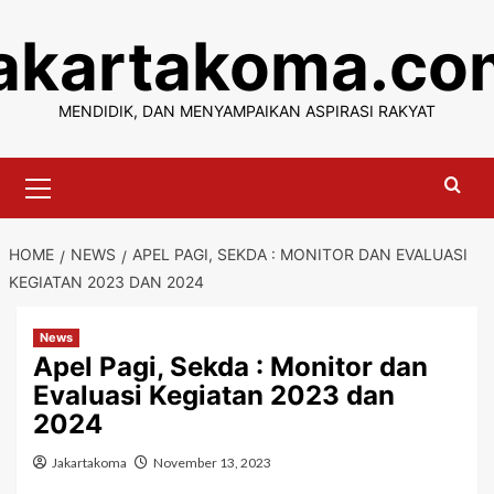
Skip
jakartakoma.co
to
content
MENDIDIK, DAN MENYAMPAIKAN ASPIRASI RAKYAT
Primary
Menu
HOME
NEWS
APEL PAGI, SEKDA : MONITOR DAN EVALUASI
KEGIATAN 2023 DAN 2024
News
Apel Pagi, Sekda : Monitor dan
Evaluasi Kegiatan 2023 dan
2024
Jakartakoma
November 13, 2023