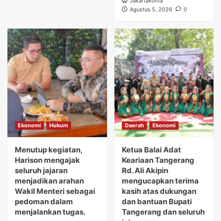
Jakartakoma
Agustus 5, 2026
0
Ekonomi
Hukum
Daerah
Ekonomi
Menutup kegiatan,
Ketua Balai Adat
Harison mengajak
Keariaan Tangerang
seluruh jajaran
Rd. Ali Akipin
menjadikan arahan
mengucapkan terima
Wakil Menteri sebagai
kasih atas dukungan
pedoman dalam
dan bantuan Bupati
menjalankan tugas.
Tangerang dan seluruh