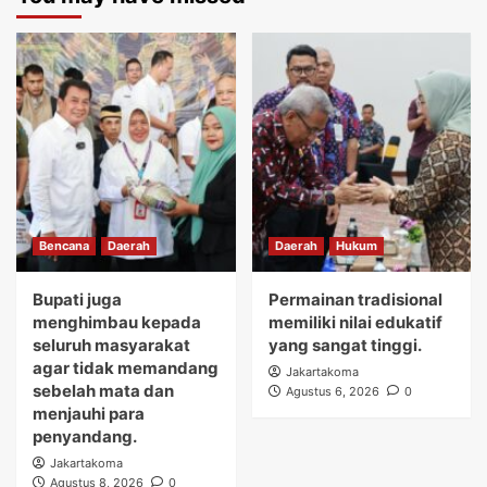
Bencana
Daerah
Daerah
Hukum
Bupati juga
Permainan tradisional
menghimbau kepada
memiliki nilai edukatif
seluruh masyarakat
yang sangat tinggi.
agar tidak memandang
Jakartakoma
sebelah mata dan
Agustus 6, 2026
0
menjauhi para
penyandang.
Jakartakoma
Agustus 8, 2026
0