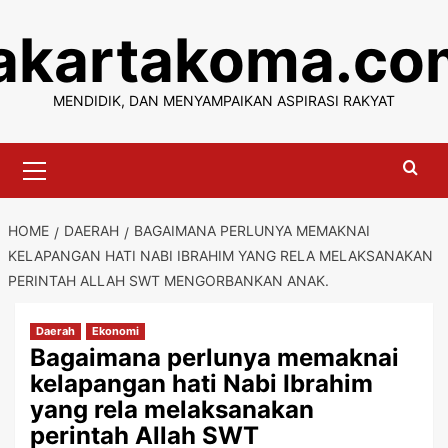
Skip
jakartakoma.co
to
content
MENDIDIK, DAN MENYAMPAIKAN ASPIRASI RAKYAT
Primary
Menu
HOME
DAERAH
BAGAIMANA PERLUNYA MEMAKNAI
KELAPANGAN HATI NABI IBRAHIM YANG RELA MELAKSANAKAN
PERINTAH ALLAH SWT MENGORBANKAN ANAK.
Daerah
Ekonomi
Bagaimana perlunya memaknai
kelapangan hati Nabi Ibrahim
yang rela melaksanakan
perintah Allah SWT