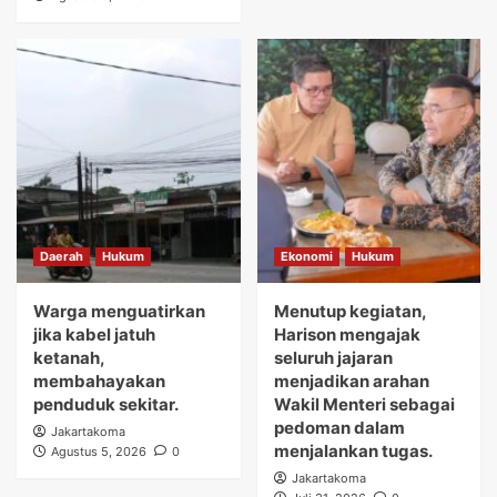
Daerah
Hukum
Ekonomi
Hukum
Warga menguatirkan
Menutup kegiatan,
jika kabel jatuh
Harison mengajak
ketanah,
seluruh jajaran
membahayakan
menjadikan arahan
penduduk sekitar.
Wakil Menteri sebagai
pedoman dalam
Jakartakoma
menjalankan tugas.
Agustus 5, 2026
0
Jakartakoma