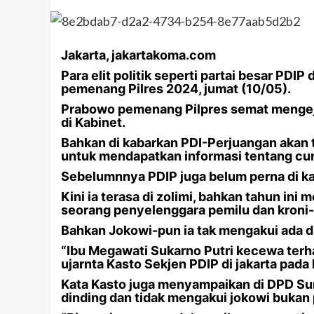
Jakarta, jakartakoma.com
Para elit politik seperti partai besar PD
pemenang Pilres 2024, jumat (10/05).
Prabowo pemenang Pilpres semat mengeju
di Kabinet.
Bahkan di kabarkan PDI-Perjuangan akan
untuk mendapatkan informasi tentang cu
Sebelumnnya PDIP juga belum perna di ka
Kini ia terasa di zolimi, bahkan tahun ini
seorang penyelenggara pemilu dan kroni
Bahkan Jokowi-pun ia tak mengakui ada di
“Ibu Megawati Sukarno Putri kecewa terha
ujarnta Kasto Sekjen PDIP di jakarta pad
Kata Kasto juga menyampaikan di DPD Sum
dinding dan tidak mengakui jokowi bukan 