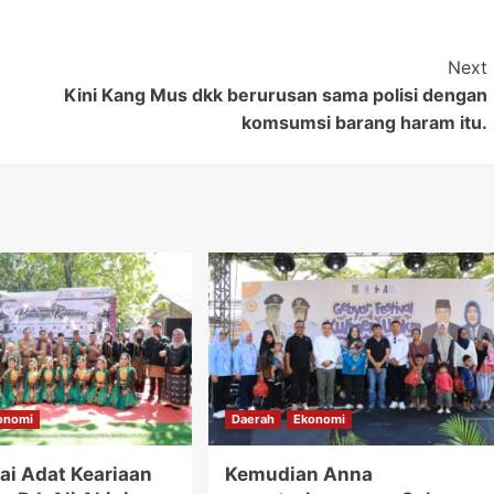
Next
Kini Kang Mus dkk berurusan sama polisi dengan
komsumsi barang haram itu.
onomi
Daerah
Ekonomi
ai Adat Keariaan
Kemudian Anna