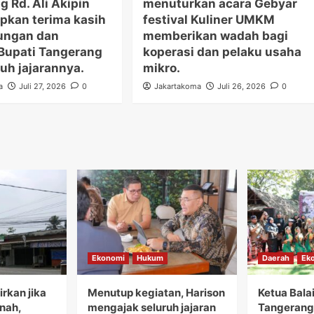
 Rd. Ali Akipin
menuturkan acara Gebyar
kan terima kasih
festival Kuliner UMKM
ungan dan
memberikan wadah bagi
Bupati Tangerang
koperasi dan pelaku usaha
uh jajarannya.
mikro.
a
Juli 27, 2026
0
Jakartakoma
Juli 26, 2026
0
Ekonomi
Hukum
Daerah
Ek
rkan jika
Menutup kegiatan, Harison
Ketua Bala
anah,
mengajak seluruh jajaran
Tangerang 