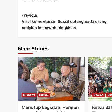
Post
Previous
Viral kementerian Sosial datang pada orang
Navigation
bmiskin ini bawah bingkisan.
More Stories
Ekonomi
Hukum
Daerah
Ek
Menutup kegiatan, Harison
Ketua Bal