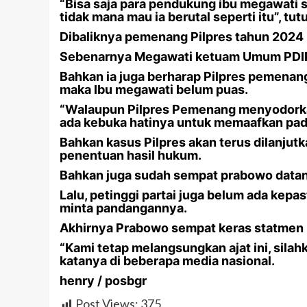
“Bisa saja para pendukung ibu megawati s
tidak mana mau ia berutal seperti itu”, tut
Dibaliknya pemenang Pilpres tahun 2024 
Sebenarnya Megawati ketuam Umum PDIP i
Bahkan ia juga berharap Pilpres pemenang
maka Ibu megawati belum puas.
“Walaupun Pilpres Pemenang menyodorka
ada kebuka hatinya untuk memaafkan pada
Bahkan kasus Pilpres akan terus dilanju
penentuan hasil hukum.
Bahkan juga sudah sempat prabowo datan
Lalu, petinggi partai juga belum ada kep
minta pandangannya.
Akhirnya Prabowo sempat keras statmen ke
“Kami tetap melangsungkan ajat ini, silahk
katanya di beberapa media nasional.
henry / posbgr
Post Views:
375