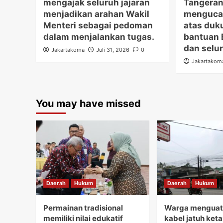
mengajak seluruh jajaran
Tangerang
menjadikan arahan Wakil
mengucap
Menteri sebagai pedoman
atas duk
dalam menjalankan tugas.
bantuan 
dan selur
Jakartakoma
Juli 31, 2026
0
Jakartakom
You may have missed
Daerah
Hukum
Daerah
Hukum
Permainan tradisional
Warga menguati
memiliki nilai edukatif
kabel jatuh ket