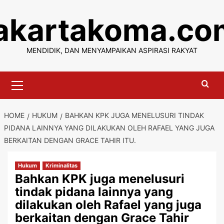
Skip
jakartakoma.co
to
content
MENDIDIK, DAN MENYAMPAIKAN ASPIRASI RAKYAT
Primary
Menu
HOME
HUKUM
BAHKAN KPK JUGA MENELUSURI TINDAK
PIDANA LAINNYA YANG DILAKUKAN OLEH RAFAEL YANG JUGA
BERKAITAN DENGAN GRACE TAHIR ITU.
Hukum
Kriminalitas
Bahkan KPK juga menelusuri
tindak pidana lainnya yang
dilakukan oleh Rafael yang juga
berkaitan dengan Grace Tahir