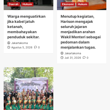
Daerah
Hukum
Ekonomi
Hukum
Warga menguatirkan
Menutup kegiatan,
jika kabel jatuh
Harison mengajak
ketanah,
seluruh jajaran
membahayakan
menjadikan arahan
penduduk sekitar.
Wakil Menteri sebagai
pedoman dalam
Jakartakoma
menjalankan tugas.
Agustus 5, 2026
0
Jakartakoma
Juli 31, 2026
0