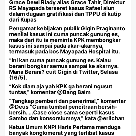
Grace Dewi Riady alias Grace Tahir, Direktur
RS Mayapada terseret kasus Rafael alun
dalam dugaan gratifikasi dan TPPU di kutip
dari Kupas
Pengamat kebijakan publik Gigin Praginanto
menilai kasus ini cuma puncak gunung es,
maka dari itu ia meminta KPK membongkar
kasus ini sampai pada akar-akarnya,
termasuk pada bos Mayapada Hospital itu.
“Ini kan cuma puncak gunung es. Kalau
berani bongkar semua sampai ke akarnya.
Mana Berani? cuit Gigin di Twitter, Selasa
(16/5).
“Kok diam aja yah KPK ga berani ngusut
tuntas,” komentar @Bang Baim
“Tangkap pemberi dan penerima!,” komentar
@Deus “Cuma tumbal pencitraan bersih-
bersih…..Case close sama seperti kasus
Sambo dan konsorsiumnya,” kata @erlichan
Ketua Umum KNPI Haris Pertama menduga
banyak konglomerat yang terlibat kasus