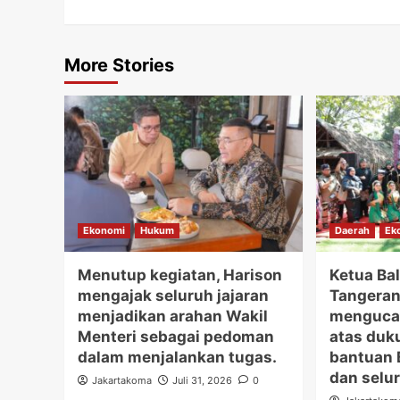
More Stories
Ekonomi
Hukum
Daerah
Ek
Menutup kegiatan, Harison
Ketua Bal
mengajak seluruh jajaran
Tangerang
menjadikan arahan Wakil
mengucap
Menteri sebagai pedoman
atas duk
dalam menjalankan tugas.
bantuan 
dan selur
Jakartakoma
Juli 31, 2026
0