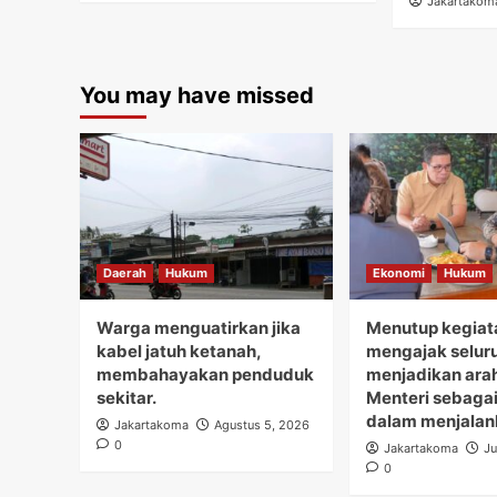
Jakartakom
You may have missed
Daerah
Hukum
Ekonomi
Hukum
Warga menguatirkan jika
Menutup kegiata
kabel jatuh ketanah,
mengajak seluru
membahayakan penduduk
menjadikan ara
sekitar.
Menteri sebaga
dalam menjalan
Jakartakoma
Agustus 5, 2026
0
Jakartakoma
Ju
0