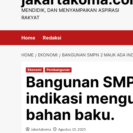
content
MENDIDIK, DAN MENYAMPAIKAN ASPIRASI
RAKYAT
Home
Redaksi
HOME
EKONOMI
BANGUNAN SMPN 2 MAUK ADA IND
Ekonomi
Pembangunan
Bangunan SMP
indikasi meng
bahan baku.
Jakartakoma
Agustus 15, 2025