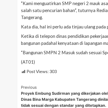
“Kami menguatirkan SMP negeri 2 mauk asal 
salah satu pencurian bahan”, tuturnya Red
Tangerang.
Kata dia, hal ini perlu ada tinjau ulang pad
Ketika di telepon dinas pendidikan pekerj
bangunan padahal kenyataan di lapangan ma
“Bangunan SMPN 2 Masuk sudah sesuai Spek
(AT01)
Post Views:
303
Post
Previous
Proyek Embung Sudirman yang dikerjakan ole
Navigation
Dinas Bina Marga Kabupaten Tangerang dinila
tidak sesuai dengan standar yang ditetapkan.