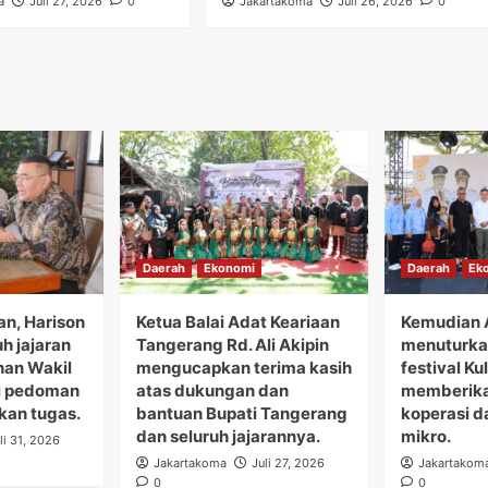
a
Juli 27, 2026
0
Jakartakoma
Juli 26, 2026
0
Daerah
Ekonomi
Daerah
Ek
n, Harison
Ketua Balai Adat Keariaan
Kemudian 
h jajaran
Tangerang Rd. Ali Akipin
menuturka
han Wakil
mengucapkan terima kasih
festival K
i pedoman
atas dukungan dan
memberika
kan tugas.
bantuan Bupati Tangerang
koperasi d
dan seluruh jajarannya.
mikro.
li 31, 2026
Jakartakoma
Juli 27, 2026
Jakartakom
0
0