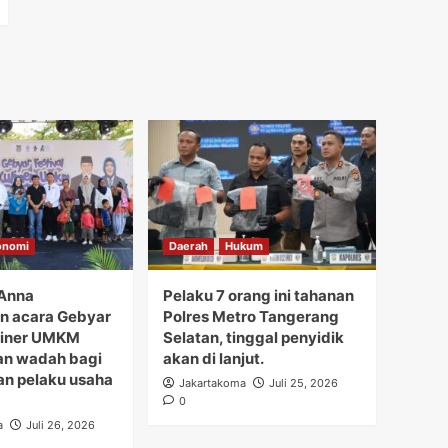
onomi
Daerah
Hukum
Anna
Pelaku 7 orang ini tahanan
n acara Gebyar
Polres Metro Tangerang
uliner UMKM
Selatan, tinggal penyidik
n wadah bagi
akan di lanjut.
an pelaku usaha
Jakartakoma
Juli 25, 2026
0
a
Juli 26, 2026