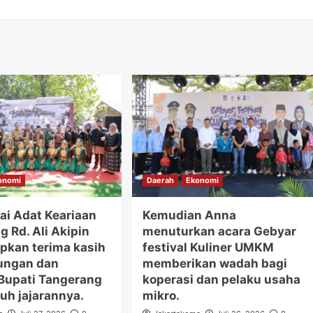
onomi
Daerah
Ekonomi
ai Adat Keariaan
Kemudian Anna
 Rd. Ali Akipin
menuturkan acara Gebyar
kan terima kasih
festival Kuliner UMKM
ungan dan
memberikan wadah bagi
Bupati Tangerang
koperasi dan pelaku usaha
uh jajarannya.
mikro.