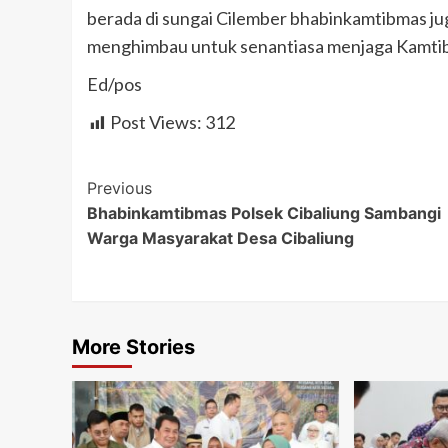
berada di sungai Cilember bhabinkamtibmas j
menghimbau untuk senantiasa menjaga Kamti
Ed/pos
Post Views:
312
Post
Previous
Bhabinkamtibmas Polsek Cibaliung Sambangi
Navigation
Warga Masyarakat Desa Cibaliung
More Stories