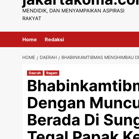
content
MENDIDIK, DAN MENYAMPAIKAN ASPIRASI
RAKYAT
Home
Redaksi
HOME
DAERAH
BHABINKAMTIBMAS MENGHIMBAU DE
Daerah
Ragam
Bhabinkamtib
Dengan Muncu
Berada Di Sun
Tegal Papak K