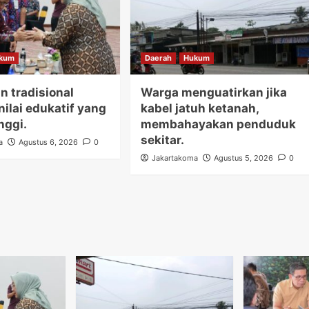
kum
Daerah
Hukum
n tradisional
Warga menguatirkan jika
nilai edukatif yang
kabel jatuh ketanah,
nggi.
membahayakan penduduk
sekitar.
a
Agustus 6, 2026
0
Jakartakoma
Agustus 5, 2026
0