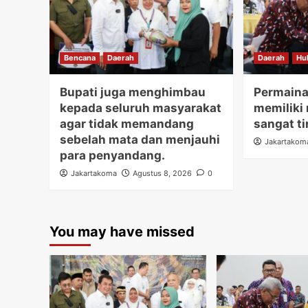
Bencana
Daerah
Daerah
Hu
Bupati juga menghimbau
Permaina
kepada seluruh masyarakat
memiliki 
agar tidak memandang
sangat ti
sebelah mata dan menjauhi
Jakartakom
para penyandang.
Jakartakoma
Agustus 8, 2026
0
You may have missed