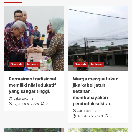
Daerah
Hukum
Daerah
Hukum
Permainan tradisional
Warga menguatirkan
memiliki nilai edukatif
jika kabel jatuh
yang sangat tinggi.
ketanah,
membahayakan
Jakartakoma
penduduk sekitar.
Agustus 6, 2026
0
Jakartakoma
Agustus 5, 2026
0