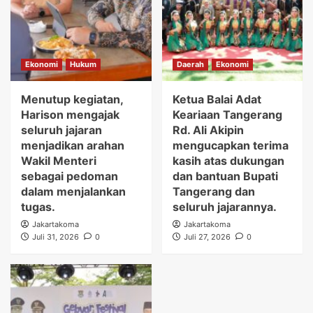
Ekonomi
Hukum
Daerah
Ekonomi
Menutup kegiatan,
Ketua Balai Adat
Harison mengajak
Keariaan Tangerang
seluruh jajaran
Rd. Ali Akipin
menjadikan arahan
mengucapkan terima
Wakil Menteri
kasih atas dukungan
sebagai pedoman
dan bantuan Bupati
dalam menjalankan
Tangerang dan
tugas.
seluruh jajarannya.
Jakartakoma
Jakartakoma
Juli 31, 2026
0
Juli 27, 2026
0