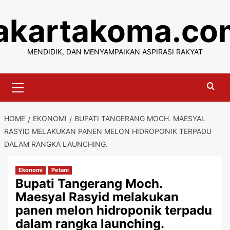
Skip
jakartakoma.co
to
content
MENDIDIK, DAN MENYAMPAIKAN ASPIRASI RAKYAT
Primary
Menu
HOME
EKONOMI
BUPATI TANGERANG MOCH. MAESYAL
RASYID MELAKUKAN PANEN MELON HIDROPONIK TERPADU
DALAM RANGKA LAUNCHING.
Ekonomi
Petani
Bupati Tangerang Moch.
Maesyal Rasyid melakukan
panen melon hidroponik terpadu
dalam rangka launching.