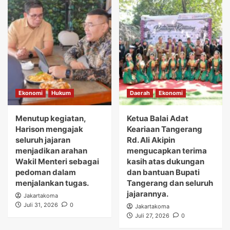
Ekonomi
Hukum
Daerah
Ekonomi
Menutup kegiatan,
Ketua Balai Adat
Harison mengajak
Keariaan Tangerang
seluruh jajaran
Rd. Ali Akipin
menjadikan arahan
mengucapkan terima
Wakil Menteri sebagai
kasih atas dukungan
pedoman dalam
dan bantuan Bupati
menjalankan tugas.
Tangerang dan seluruh
jajarannya.
Jakartakoma
Juli 31, 2026
0
Jakartakoma
Juli 27, 2026
0