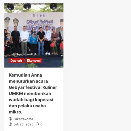
Daerah
Ekonomi
Kemudian Anna
menuturkan acara
Gebyar festival Kuliner
UMKM memberikan
wadah bagi koperasi
dan pelaku usaha
mikro.
Jakartakoma
Juli 26, 2026
0