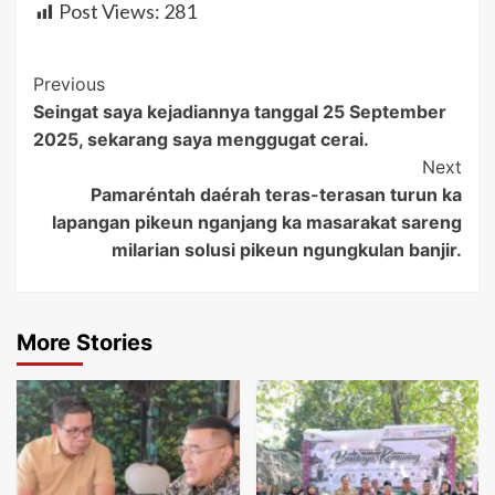
Post Views:
281
Post
Previous
Seingat saya kejadiannya tanggal 25 September
Navigation
2025, sekarang saya menggugat cerai.
Next
Pamaréntah daérah teras-terasan turun ka
lapangan pikeun nganjang ka masarakat sareng
milarian solusi pikeun ngungkulan banjir.
More Stories