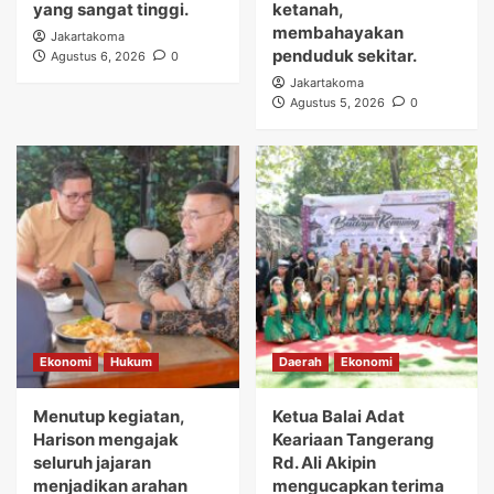
yang sangat tinggi.
ketanah,
membahayakan
Jakartakoma
penduduk sekitar.
Agustus 6, 2026
0
Jakartakoma
Agustus 5, 2026
0
Ekonomi
Hukum
Daerah
Ekonomi
Menutup kegiatan,
Ketua Balai Adat
Harison mengajak
Keariaan Tangerang
seluruh jajaran
Rd. Ali Akipin
menjadikan arahan
mengucapkan terima