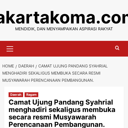
Skip
jakartakoma.co
to
content
MENDIDIK, DAN MENYAMPAIKAN ASPIRASI RAKYAT
Primary
Menu
HOME
DAERAH
CAMAT UJUNG PANDANG SYAHRIAL
MENGHADIRI SEKALIGUS MEMBUKA SECARA RESMI
MUSYAWARAH PERENCANAAN PEMBANGUNAN.
Daerah
Ragam
Camat Ujung Pandang Syahrial
menghadiri sekaligus membuka
secara resmi Musyawarah
Perencanaan Pembangunan.