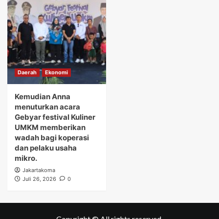
Daerah
Ekonomi
Kemudian Anna
menuturkan acara
Gebyar festival Kuliner
UMKM memberikan
wadah bagi koperasi
dan pelaku usaha
mikro.
Jakartakoma
Juli 26, 2026
0
Copyright © All rights reserved.