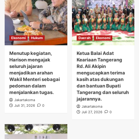
Ekonomi
Hukum
Daerah
Ekonomi
Menutup kegiatan,
Ketua Balai Adat
Harison mengajak
Keariaan Tangerang
seluruh jajaran
Rd. Ali Akipin
menjadikan arahan
mengucapkan terima
Wakil Menteri sebagai
kasih atas dukungan
pedoman dalam
dan bantuan Bupati
menjalankan tugas.
Tangerang dan seluruh
jajarannya.
Jakartakoma
Juli 31, 2026
0
Jakartakoma
Juli 27, 2026
0