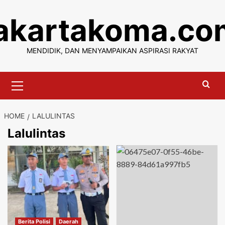
Skip
jakartakoma.co
to
content
MENDIDIK, DAN MENYAMPAIKAN ASPIRASI RAKYAT
Primary
Menu
HOME
LALULINTAS
Lalulintas
Berita Polisi
Daerah