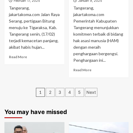
Februari 17, 2025
Januari 9, 2025
Tangerang,
Tangerang,
jakartakoma.com Jalan Raya
jakartakoma.com
Serang, pertigaan Bitung
Pemerintah Kabupaten
menuju ke Tigaraksa, Kab.
Tangerang menunjukkan
Tangerang senin, (17/02)
komitmen terbaik di bidang
terjadi kemacetan panjang,
hak asasi manusia (HAM)
akibat habis hujan...
dengan meraih
penghargaan bergengsi.
Read More
Penghargaan ini...
Read More
Paginasi
1
2
3
4
5
Next
pos
You may have missed