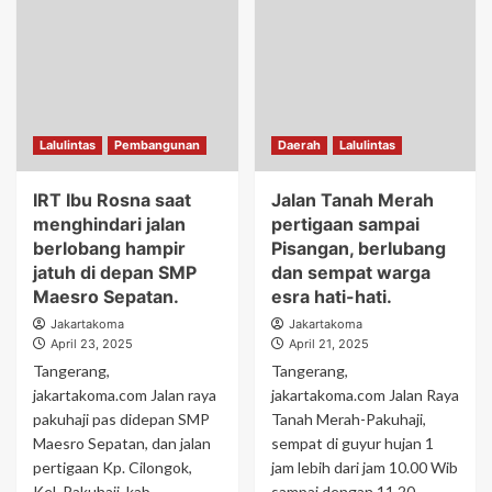
Lalulintas
Pembangunan
Daerah
Lalulintas
IRT Ibu Rosna saat
Jalan Tanah Merah
menghindari jalan
pertigaan sampai
berlobang hampir
Pisangan, berlubang
jatuh di depan SMP
dan sempat warga
Maesro Sepatan.
esra hati-hati.
Jakartakoma
Jakartakoma
April 23, 2025
April 21, 2025
Tangerang,
Tangerang,
jakartakoma.com Jalan raya
jakartakoma.com Jalan Raya
pakuhaji pas didepan SMP
Tanah Merah-Pakuhaji,
Maesro Sepatan, dan jalan
sempat di guyur hujan 1
pertigaan Kp. Cilongok,
jam lebih dari jam 10.00 Wib
Kel. Pakuhaji, kab
sampai dengan 11.20...