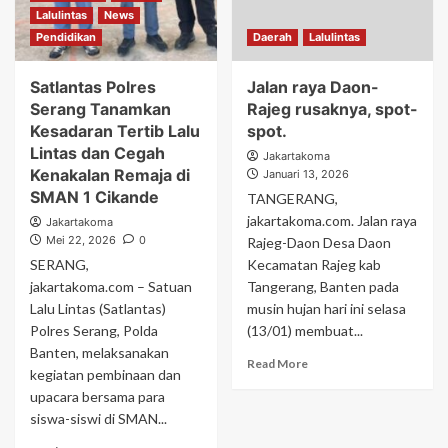
Lalulintas
News
Pendidikan
Daerah
Lalulintas
Satlantas Polres
Jalan raya Daon-
Serang Tanamkan
Rajeg rusaknya, spot-
Kesadaran Tertib Lalu
spot.
Lintas dan Cegah
Jakartakoma
Kenakalan Remaja di
Januari 13, 2026
SMAN 1 Cikande
TANGERANG,
jakartakoma.com. Jalan raya
Jakartakoma
Mei 22, 2026
0
Rajeg-Daon Desa Daon
SERANG,
Kecamatan Rajeg kab
jakartakoma.com – Satuan
Tangerang, Banten pada
Lalu Lintas (Satlantas)
musin hujan hari ini selasa
Polres Serang, Polda
(13/01) membuat...
Banten, melaksanakan
Read More
kegiatan pembinaan dan
upacara bersama para
siswa-siswi di SMAN...