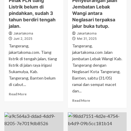
Pihak PLN tiang
Penyebrangan jalan
Listrik belum di
Jembatan Lebak
pindahkan, sudah 3
Wangi antara
tahun berdiri tengah
Neglasari terpaksa
jalan.
jalur buka tutup.
Jakartakoma
Jakartakoma
Juni 2, 2025
Mei 31, 2025
Tangerang,
Tangerang,
jakartakoma.com. Tiang
jakartakoma.com Jalan
listrik di tengah jalan, tiang
jembatan Lebak Wangi Kab.
listrik di jalan raya irigasi
Tangerang dengan
Sukamulya, Kab.
Neglasari Kota Tangerang,
Tangerang, Banten belum
Banten, sabtu (31/05)
di cabut...
ramai dan sempat macet
dan...
Read More
Read More