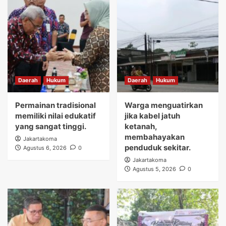
Daerah
Hukum
Daerah
Hukum
Permainan tradisional
Warga menguatirkan
memiliki nilai edukatif
jika kabel jatuh
yang sangat tinggi.
ketanah,
membahayakan
Jakartakoma
penduduk sekitar.
Agustus 6, 2026
0
Jakartakoma
Agustus 5, 2026
0