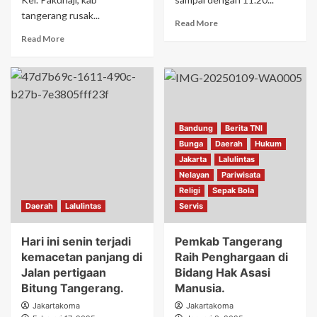
tangerang rusak...
Read More
Read More
Bandung
Berita TNI
Bunga
Daerah
Hukum
Jakarta
Lalulintas
Nelayan
Pariwisata
Religi
Sepak Bola
Daerah
Lalulintas
Servis
Hari ini senin terjadi
Pemkab Tangerang
kemacetan panjang di
Raih Penghargaan di
Jalan pertigaan
Bidang Hak Asasi
Bitung Tangerang.
Manusia.
Jakartakoma
Jakartakoma