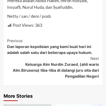
Mereka adalah Abdul Hakim, Imron Rosyadi,
Insyafli, Nurul Huda, dan Syaifuddin.
Netty / san / deni / posb
Post Views:
363
Post
Previous
Dan laporan kepolisian yang kami buat hari ini
Navigation
adalah salah satu dari beberapa upaya hukum.
Next
Keluarga Alm Nurdin Zuraed, (ahli waris
Alm.Birusena) tiba-tiba di datangi juru sita dari
Pengadilan Negeri
More Stories