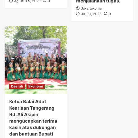
menjalankan tugas.
Agustus 5, 2026
0
Jakartakoma
Juli 31, 2026
0
Daerah
Ekonomi
Ketua Balai Adat
Keariaan Tangerang
Rd. Ali Akipin
mengucapkan terima
kasih atas dukungan
dan bantuan Bupati