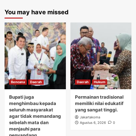
You may have missed
Bencana
Daerah
Daerah
Hukum
Bupati juga
Permainan tradisional
menghimbau kepada
memiliki nilai edukatif
seluruh masyarakat
yang sangat tinggi.
agar tidak memandang
Jakartakoma
sebelah mata dan
Agustus 6, 2026
0
menjauhi para
penyandang.