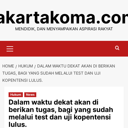
Skip
jakartakoma.co
to
content
MENDIDIK, DAN MENYAMPAIKAN ASPIRASI RAKYAT
Primary
Menu
HOME
HUKUM
DALAM WAKTU DEKAT AKAN DI BERIKAN
TUGAS, BAGI YANG SUDAH MELALUI TEST DAN UJI
KOPENTENSI LULUS.
Hukum
News
Dalam waktu dekat akan di
berikan tugas, bagi yang sudah
melalui test dan uji kopentensi
lulus.