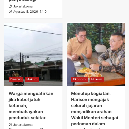
Jakartakoma
Agustus 8, 2026
0
Daerah
Hukum
Ekonomi
Hukum
Warga menguatirkan
Menutup kegiatan,
jika kabel jatuh
Harison mengajak
ketanah,
seluruh jajaran
membahayakan
menjadikan arahan
penduduk sekitar.
Wakil Menteri sebagai
pedoman dalam
Jakartakoma