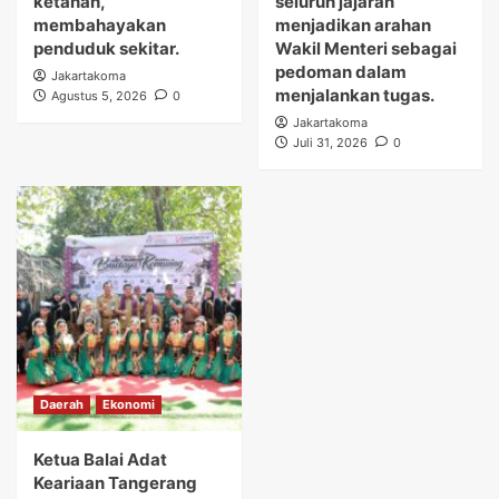
ketanah,
seluruh jajaran
membahayakan
menjadikan arahan
penduduk sekitar.
Wakil Menteri sebagai
pedoman dalam
Jakartakoma
menjalankan tugas.
Agustus 5, 2026
0
Jakartakoma
Juli 31, 2026
0
Daerah
Ekonomi
Ketua Balai Adat
Keariaan Tangerang