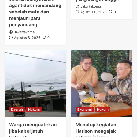
agar tidak memandang
Jakartakoma
sebelah mata dan
Agustus 6, 2026
0
menjauhi para
penyandang.
Jakartakoma
Agustus 8, 2026
0
Daerah
Hukum
Ekonomi
Hukum
Warga menguatirkan
Menutup kegiatan,
jika kabel jatuh
Harison mengajak