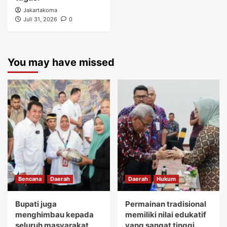
Jakartakoma
Juli 31, 2026
0
You may have missed
Bencana
Daerah
Daerah
Hukum
Bupati juga
Permainan tradisional
menghimbau kepada
memiliki nilai edukatif
seluruh masyarakat
yang sangat tinggi.