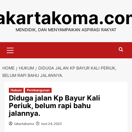
Skip
jakartakoma.co
to
content
MENDIDIK, DAN MENYAMPAIKAN ASPIRASI RAKYAT
Primary
Menu
HOME
HUKUM
DIDUGA JALAN KP BAYUR KALI PERIUK,
BELUM RAPI BAHU JALANNYA.
Hukum
Pembangunan
Diduga jalan Kp Bayur Kali
Periuk, belum rapi bahu
jalannya.
Jakartakoma
Juni 24, 2025