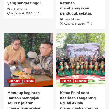
yang sangat tinggi.
ketanah,
membahayakan
Jakartakoma
penduduk sekitar.
Agustus 6, 2026
0
Jakartakoma
Agustus 5, 2026
0
Ekonomi
Hukum
Daerah
Ekonomi
Menutup kegiatan,
Ketua Balai Adat
Harison mengajak
Keariaan Tangerang
seluruh jajaran
Rd. Ali Akipin
menjadikan arahan
mengucapkan terima