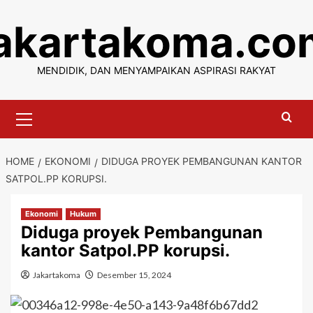
Skip
jakartakoma.co
to
content
MENDIDIK, DAN MENYAMPAIKAN ASPIRASI RAKYAT
Primary
Menu
HOME
EKONOMI
DIDUGA PROYEK PEMBANGUNAN KANTOR
SATPOL.PP KORUPSI.
Ekonomi
Hukum
Diduga proyek Pembangunan
kantor Satpol.PP korupsi.
Jakartakoma
Desember 15, 2024