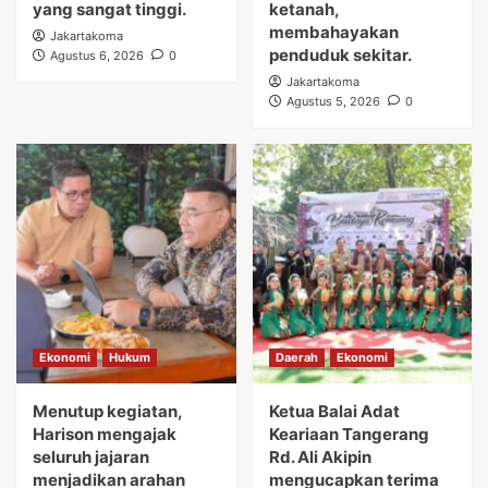
yang sangat tinggi.
ketanah,
membahayakan
Jakartakoma
penduduk sekitar.
Agustus 6, 2026
0
Jakartakoma
Agustus 5, 2026
0
Ekonomi
Hukum
Daerah
Ekonomi
Menutup kegiatan,
Ketua Balai Adat
Harison mengajak
Keariaan Tangerang
seluruh jajaran
Rd. Ali Akipin
menjadikan arahan
mengucapkan terima