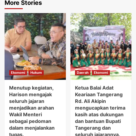
More Stories
Ekonomi
Hukum
Daerah
Ekonomi
Menutup kegiatan,
Ketua Balai Adat
Harison mengajak
Keariaan Tangerang
seluruh jajaran
Rd. Ali Akipin
menjadikan arahan
mengucapkan terima
Wakil Menteri
kasih atas dukungan
sebagai pedoman
dan bantuan Bupati
dalam menjalankan
Tangerang dan
tugas.
seluruh jajarannya.