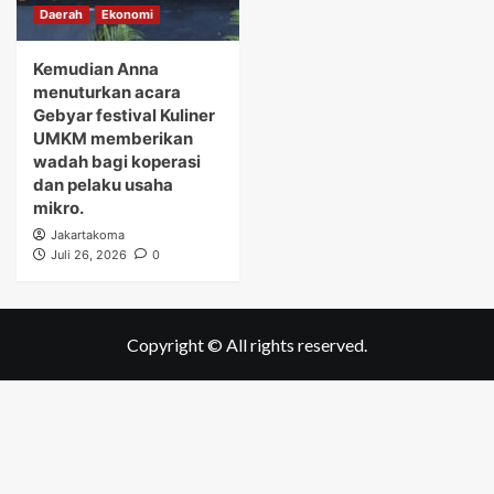
Daerah
Ekonomi
Kemudian Anna
menuturkan acara
Gebyar festival Kuliner
UMKM memberikan
wadah bagi koperasi
dan pelaku usaha
mikro.
Jakartakoma
Juli 26, 2026
0
Copyright © All rights reserved.