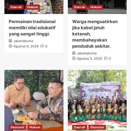
Daerah
Hukum
Daerah
Hukum
Permainan tradisional
Warga menguatirkan
memiliki nilai edukatif
jika kabel jatuh
yang sangat tinggi.
ketanah,
membahayakan
Jakartakoma
penduduk sekitar.
Agustus 6, 2026
0
Jakartakoma
Agustus 5, 2026
0
Ekonomi
Hukum
Daerah
Ekonomi