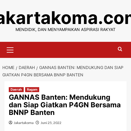
Skip
jakartakoma.co
to
content
MENDIDIK, DAN MENYAMPAIKAN ASPIRASI RAKYAT
Primary
Menu
HOME
DAERAH
GANNAS BANTEN: MENDUKUNG DAN SIAP
GIATKAN P4GN BERSAMA BNNP BANTEN
Daerah
Ragam
GANNAS Banten: Mendukung
dan Siap Giatkan P4GN Bersama
BNNP Banten
Jakartakoma
Juni 25, 2022