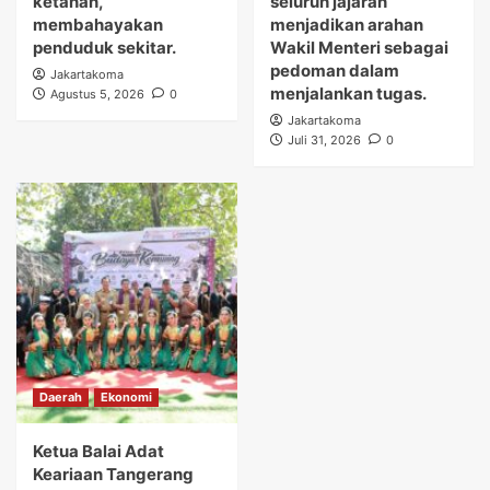
ketanah,
seluruh jajaran
membahayakan
menjadikan arahan
penduduk sekitar.
Wakil Menteri sebagai
pedoman dalam
Jakartakoma
menjalankan tugas.
Agustus 5, 2026
0
Jakartakoma
Juli 31, 2026
0
Daerah
Ekonomi
Ketua Balai Adat
Keariaan Tangerang