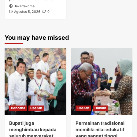
Jakartakoma
Agustus 5, 2026
0
You may have missed
Bencana
Daerah
Daerah
Hukum
Bupati juga
Permainan tradisional
menghimbau kepada
memiliki nilai edukatif
seluruh masyarakat
yang sangat tinggi.