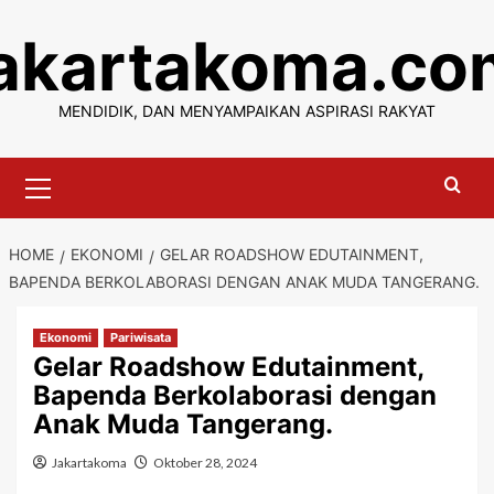
Skip
jakartakoma.co
to
content
MENDIDIK, DAN MENYAMPAIKAN ASPIRASI RAKYAT
Primary
Menu
HOME
EKONOMI
GELAR ROADSHOW EDUTAINMENT,
BAPENDA BERKOLABORASI DENGAN ANAK MUDA TANGERANG.
Ekonomi
Pariwisata
Gelar Roadshow Edutainment,
Bapenda Berkolaborasi dengan
Anak Muda Tangerang.
Jakartakoma
Oktober 28, 2024