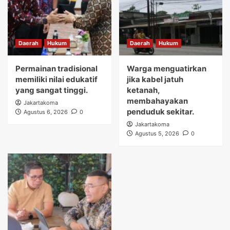
Daerah
Hukum
Daerah
Hukum
Permainan tradisional
Warga menguatirkan
memiliki nilai edukatif
jika kabel jatuh
yang sangat tinggi.
ketanah,
membahayakan
Jakartakoma
penduduk sekitar.
Agustus 6, 2026
0
Jakartakoma
Agustus 5, 2026
0