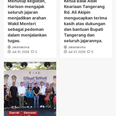
Menutup kegiatan,
Ketua Balai Adat
Harison mengajak
Keariaan Tangerang
seluruh jajaran
Rd. Ali Akipin
menjadikan arahan
mengucapkan terima
Wakil Menteri
kasih atas dukungan
sebagai pedoman
dan bantuan Bupati
dalam menjalankan
Tangerang dan
tugas.
seluruh jajarannya.
Jakartakoma
Jakartakoma
Juli 31, 2026
0
Juli 27, 2026
0
Daerah
Ekonomi