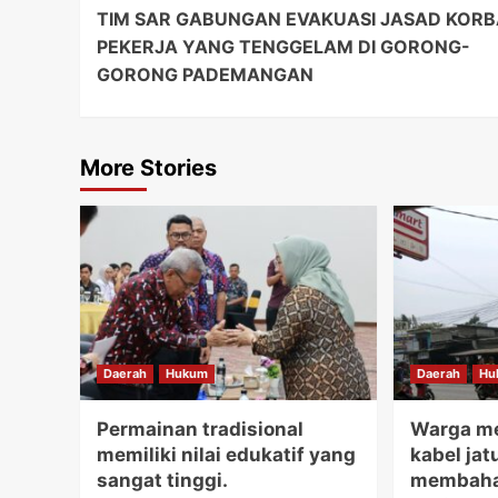
TIM SAR GABUNGAN EVAKUASI JASAD KOR
Navigation
PEKERJA YANG TENGGELAM DI GORONG-
GORONG PADEMANGAN
More Stories
Daerah
Hukum
Daerah
Hu
Permainan tradisional
Warga me
memiliki nilai edukatif yang
kabel jat
sangat tinggi.
membaha