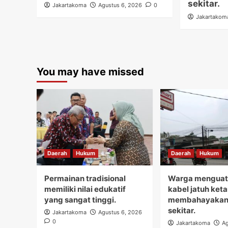
sekitar.
Jakartakoma
Agustus 6, 2026
0
Jakartakom
You may have missed
Daerah
Hukum
Daerah
Hukum
Permainan tradisional
Warga menguati
memiliki nilai edukatif
kabel jatuh ket
yang sangat tinggi.
membahayakan
sekitar.
Jakartakoma
Agustus 6, 2026
0
Jakartakoma
Ag