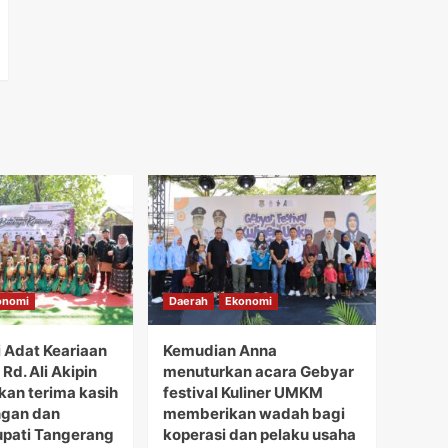
onomi
Daerah
Ekonomi
i Adat Keariaan
Kemudian Anna
Rd. Ali Akipin
menuturkan acara Gebyar
an terima kasih
festival Kuliner UMKM
ngan dan
memberikan wadah bagi
upati Tangerang
koperasi dan pelaku usaha