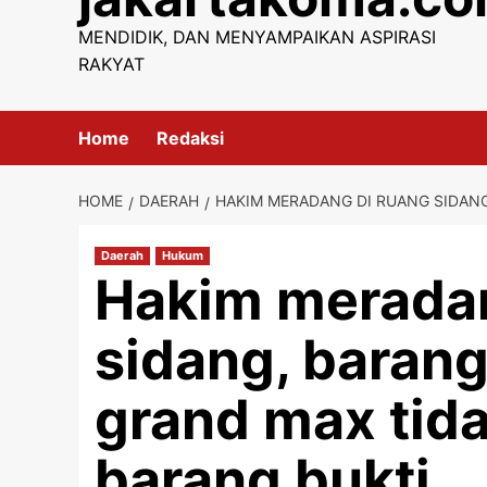
content
MENDIDIK, DAN MENYAMPAIKAN ASPIRASI
RAKYAT
Home
Redaksi
HOME
DAERAH
HAKIM MERADANG DI RUANG SIDANG
Daerah
Hukum
Hakim meradan
sidang, barang
grand max tida
barang bukti.