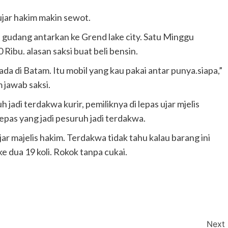
 ujar hakim makin sewot.
n gudang antarkan ke Grend lake city. Satu Minggu
0 Ribu. alasan saksi buat beli bensin.
 di Batam. Itu mobil yang kau pakai antar punya.siapa,”
 jawab saksi.
 jadi terdakwa kurir, pemiliknya di lepas ujar mjelis
lepas yang jadi pesuruh jadi terdakwa.
ar majelis hakim. Terdakwa tidak tahu kalau barang ini
ke dua 19 koli. Rokok tanpa cukai.
Next