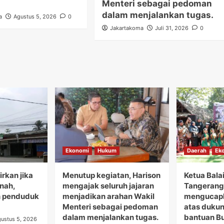
Menteri sebagai pedoman
dalam menjalankan tugas.
a
Agustus 5, 2026
0
Jakartakoma
Juli 31, 2026
0
Ekonomi
Hukum
Daerah
Ek
rkan jika
Menutup kegiatan, Harison
Ketua Bala
anah,
mengajak seluruh jajaran
Tangerang 
 penduduk
menjadikan arahan Wakil
mengucapk
Menteri sebagai pedoman
atas duku
dalam menjalankan tugas.
bantuan B
ustus 5, 2026