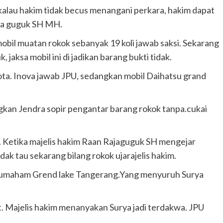
kalau hakim tidak becus menangani perkara, hakim dapat
aja guguk SH MH.
 mobil muatan rokok sebanyak 19 koli jawab saksi. Sekarang
 jaksa mobil ini di jadikan barang bukti tidak.
ota. Inova jawab JPU, sedangkan mobil Daihatsu grand
gkan Jendra sopir pengantar barang rokok tanpa.cukai
. Ketika majelis hakim Raan Rajaguguk SH mengejar
dak tau sekarang bilang rokok ujarajelis hakim.
perumaham Grend lake Tangerang.Yang menyuruh Surya
lit. Majelis hakim menanyakan Surya jadi terdakwa. JPU