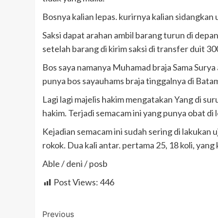
Bosnya kalian lepas. kurirnya kalian sidangkan
Saksi dapat arahan ambil barang turun di depa
setelah barang di kirim saksi di transfer duit 30
Bos saya namanya Muhamad braja Sama Surya ada
punya bos sayauhams braja tinggalnya di Batam
Lagi lagi majelis hakim mengatakan Yang di suruh
hakim. Terjadi semacam ini yang punya obat di 
Kejadian semacam ini sudah sering di lakukan uj
rokok. Dua kali antar. pertama 25, 18 koli, yang 
Able / deni / posb
Post Views:
446
Post
Previous