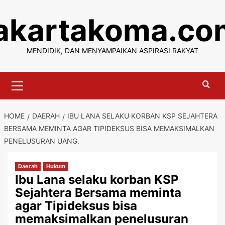
Skip
jakartakoma.co
to
content
MENDIDIK, DAN MENYAMPAIKAN ASPIRASI RAKYAT
Primary
Menu
HOME
DAERAH
IBU LANA SELAKU KORBAN KSP SEJAHTERA
BERSAMA MEMINTA AGAR TIPIDEKSUS BISA MEMAKSIMALKAN
PENELUSURAN UANG.
Daerah
Hukum
Ibu Lana selaku korban KSP
Sejahtera Bersama meminta
agar Tipideksus bisa
memaksimalkan penelusuran