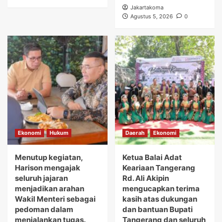
Jakartakoma
Agustus 5, 2026
0
Ekonomi
Hukum
Daerah
Ekonomi
Menutup kegiatan,
Ketua Balai Adat
Harison mengajak
Keariaan Tangerang
seluruh jajaran
Rd. Ali Akipin
menjadikan arahan
mengucapkan terima
Wakil Menteri sebagai
kasih atas dukungan
pedoman dalam
dan bantuan Bupati
menjalankan tugas.
Tangerang dan seluruh