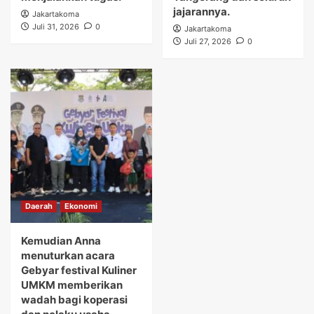
jajarannya.
Jakartakoma
Juli 31, 2026
0
Jakartakoma
Juli 27, 2026
0
Daerah
Ekonomi
Kemudian Anna
menuturkan acara
Gebyar festival Kuliner
UMKM memberikan
wadah bagi koperasi