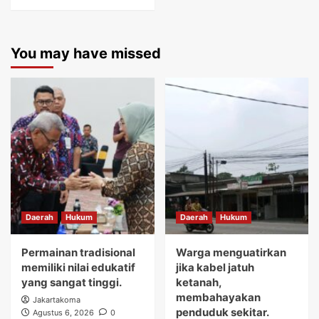
You may have missed
Daerah
Hukum
Daerah
Hukum
Permainan tradisional
Warga menguatirkan
memiliki nilai edukatif
jika kabel jatuh
yang sangat tinggi.
ketanah,
membahayakan
Jakartakoma
penduduk sekitar.
Agustus 6, 2026
0