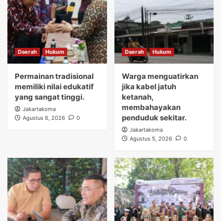
Daerah
Hukum
Daerah
Hukum
Permainan tradisional
Warga menguatirkan
memiliki nilai edukatif
jika kabel jatuh
yang sangat tinggi.
ketanah,
membahayakan
Jakartakoma
penduduk sekitar.
Agustus 6, 2026
0
Jakartakoma
Agustus 5, 2026
0