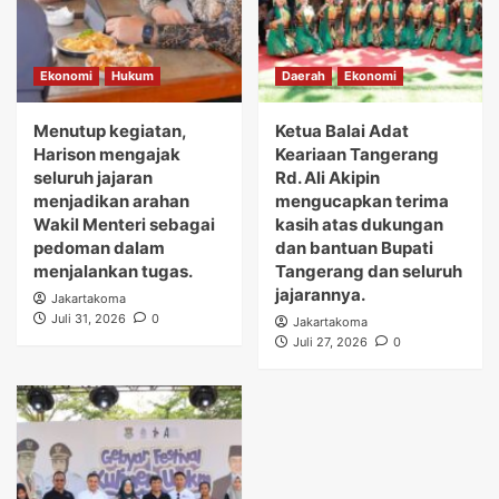
Ekonomi
Hukum
Daerah
Ekonomi
Menutup kegiatan,
Ketua Balai Adat
Harison mengajak
Keariaan Tangerang
seluruh jajaran
Rd. Ali Akipin
menjadikan arahan
mengucapkan terima
Wakil Menteri sebagai
kasih atas dukungan
pedoman dalam
dan bantuan Bupati
menjalankan tugas.
Tangerang dan seluruh
jajarannya.
Jakartakoma
Juli 31, 2026
0
Jakartakoma
Juli 27, 2026
0