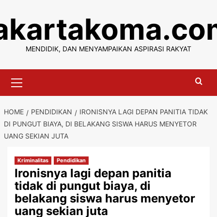
Skip
jakartakoma.co
to
content
MENDIDIK, DAN MENYAMPAIKAN ASPIRASI RAKYAT
Primary
Menu
HOME
PENDIDIKAN
IRONISNYA LAGI DEPAN PANITIA TIDAK
DI PUNGUT BIAYA, DI BELAKANG SISWA HARUS MENYETOR
UANG SEKIAN JUTA
Kriminalitas
Pendidikan
Ironisnya lagi depan panitia
tidak di pungut biaya, di
belakang siswa harus menyetor
uang sekian juta