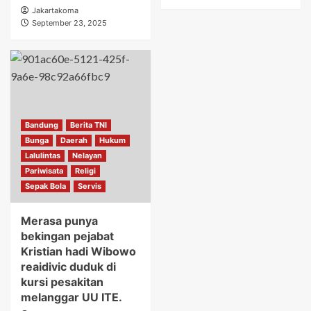
Jakartakoma
September 23, 2025
Bandung
Berita TNI
Bunga
Daerah
Hukum
Lalulintas
Nelayan
Pariwisata
Religi
Sepak Bola
Servis
Merasa punya
bekingan pejabat
Kristian hadi Wibowo
reaidivic duduk di
kursi pesakitan
melanggar UU ITE.