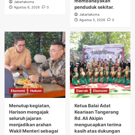
membahayakan
Jakartakoma
penduduk sekitar.
Agustus 6, 2026
0
Jakartakoma
Agustus 5, 2026
0
Ekonomi
Hukum
Daerah
Ekonomi
Menutup kegiatan,
Ketua Balai Adat
Harison mengajak
Keariaan Tangerang
seluruh jajaran
Rd. Ali Akipin
menjadikan arahan
mengucapkan terima
Wakil Menteri sebagai
kasih atas dukungan