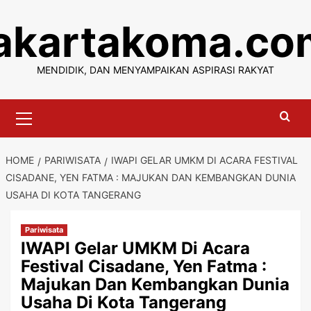
Skip
jakartakoma.co
to
content
MENDIDIK, DAN MENYAMPAIKAN ASPIRASI RAKYAT
Primary
Menu
HOME
PARIWISATA
IWAPI GELAR UMKM DI ACARA FESTIVAL
CISADANE, YEN FATMA : MAJUKAN DAN KEMBANGKAN DUNIA
USAHA DI KOTA TANGERANG
Pariwisata
IWAPI Gelar UMKM Di Acara
Festival Cisadane, Yen Fatma :
Majukan Dan Kembangkan Dunia
Usaha Di Kota Tangerang