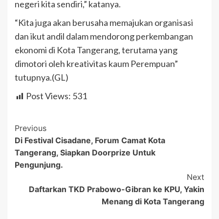
negeri kita sendiri,” katanya.
“Kita juga akan berusaha memajukan organisasi
dan ikut andil dalam mendorong perkembangan
ekonomi di Kota Tangerang, terutama yang
dimotori oleh kreativitas kaum Perempuan”
tutupnya.(GL)
Post Views:
531
Post
Previous
Di Festival Cisadane, Forum Camat Kota
Navigation
Tangerang, Siapkan Doorprize Untuk
Pengunjung.
Next
Daftarkan TKD Prabowo-Gibran ke KPU, Yakin
Menang di Kota Tangerang