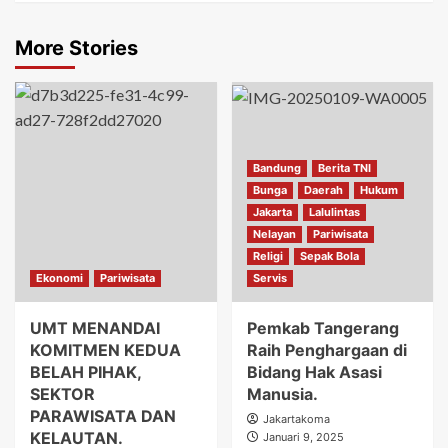
More Stories
Bandung
Berita TNI
Bunga
Daerah
Hukum
Jakarta
Lalulintas
Nelayan
Pariwisata
Religi
Sepak Bola
Ekonomi
Pariwisata
Servis
UMT MENANDAI
Pemkab Tangerang
KOMITMEN KEDUA
Raih Penghargaan di
BELAH PIHAK,
Bidang Hak Asasi
SEKTOR
Manusia.
PARAWISATA DAN
Jakartakoma
KELAUTAN.
Januari 9, 2025