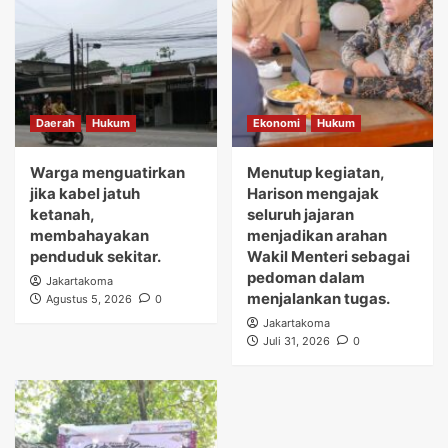
Daerah
Hukum
Ekonomi
Hukum
Warga menguatirkan
Menutup kegiatan,
jika kabel jatuh
Harison mengajak
ketanah,
seluruh jajaran
membahayakan
menjadikan arahan
penduduk sekitar.
Wakil Menteri sebagai
pedoman dalam
Jakartakoma
menjalankan tugas.
Agustus 5, 2026
0
Jakartakoma
Juli 31, 2026
0