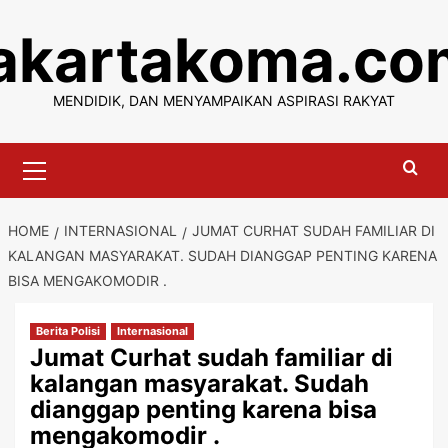
Skip
jakartakoma.co
to
content
MENDIDIK, DAN MENYAMPAIKAN ASPIRASI RAKYAT
Primary
Menu
HOME
INTERNASIONAL
JUMAT CURHAT SUDAH FAMILIAR DI
KALANGAN MASYARAKAT. SUDAH DIANGGAP PENTING KARENA
BISA MENGAKOMODIR .
Berita Polisi
Internasional
Jumat Curhat sudah familiar di
kalangan masyarakat. Sudah
dianggap penting karena bisa
mengakomodir .