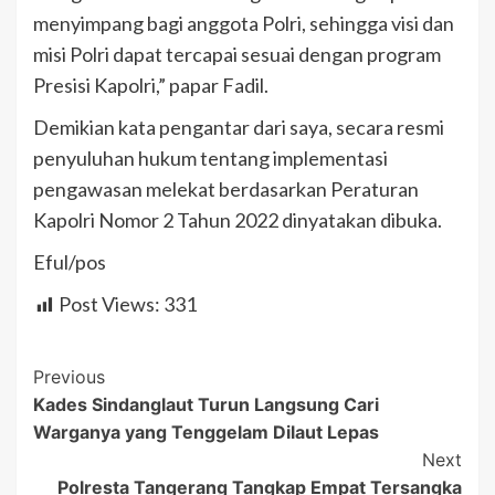
menyimpang bagi anggota Polri, sehingga visi dan
misi Polri dapat tercapai sesuai dengan program
Presisi Kapolri,” papar Fadil.
Demikian kata pengantar dari saya, secara resmi
penyuluhan hukum tentang implementasi
pengawasan melekat berdasarkan Peraturan
Kapolri Nomor 2 Tahun 2022 dinyatakan dibuka.
Eful/pos
Post Views:
331
Post
Previous
Kades Sindanglaut Turun Langsung Cari
Navigation
Warganya yang Tenggelam Dilaut Lepas
Next
Polresta Tangerang Tangkap Empat Tersangka