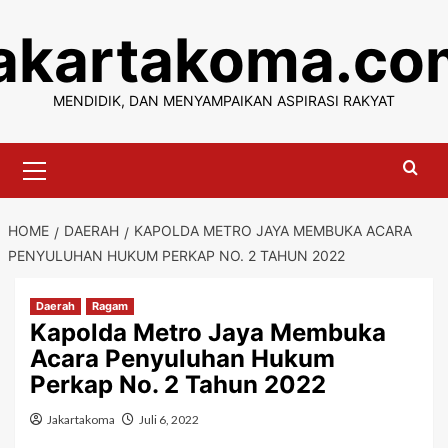
Skip
jakartakoma.co
to
content
MENDIDIK, DAN MENYAMPAIKAN ASPIRASI RAKYAT
Primary
Menu
HOME
DAERAH
KAPOLDA METRO JAYA MEMBUKA ACARA
PENYULUHAN HUKUM PERKAP NO. 2 TAHUN 2022
Daerah
Ragam
Kapolda Metro Jaya Membuka
Acara Penyuluhan Hukum
Perkap No. 2 Tahun 2022
Jakartakoma
Juli 6, 2022