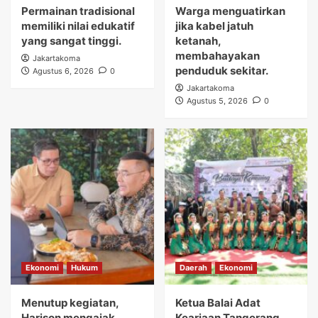
Permainan tradisional
Warga menguatirkan
memiliki nilai edukatif
jika kabel jatuh
yang sangat tinggi.
ketanah,
membahayakan
Jakartakoma
penduduk sekitar.
Agustus 6, 2026
0
Jakartakoma
Agustus 5, 2026
0
Ekonomi
Hukum
Daerah
Ekonomi
Menutup kegiatan,
Ketua Balai Adat
Harison mengajak
Keariaan Tangerang