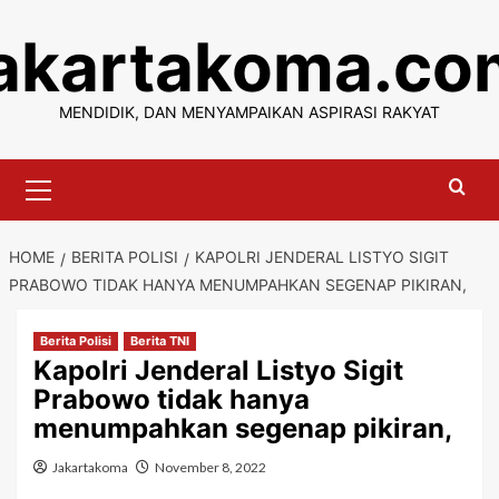
Skip
jakartakoma.co
to
content
MENDIDIK, DAN MENYAMPAIKAN ASPIRASI RAKYAT
Primary
Menu
HOME
BERITA POLISI
KAPOLRI JENDERAL LISTYO SIGIT
PRABOWO TIDAK HANYA MENUMPAHKAN SEGENAP PIKIRAN,
Berita Polisi
Berita TNI
Kapolri Jenderal Listyo Sigit
Prabowo tidak hanya
menumpahkan segenap pikiran,
Jakartakoma
November 8, 2022