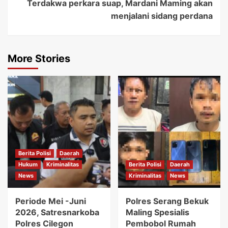
Terdakwa perkara suap, Mardani Maming akan
menjalani sidang perdana
More Stories
Berita Polisi
Daerah
Hukum
Kriminalitas
Berita Polisi
Daerah
News
Kriminalitas
News
Periode Mei -Juni
Polres Serang Bekuk
2026, Satresnarkoba
Maling Spesialis
Polres Cilegon
Pembobol Rumah