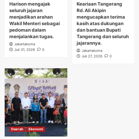
Harison mengajak
Keariaan Tangerang
seluruh jajaran
Rd. Ali Akipin
menjadikan arahan
mengucapkan terima
Wakil Menteri sebagai
kasih atas dukungan
pedoman dalam
dan bantuan Bupati
menjalankan tugas.
Tangerang dan seluruh
jajarannya.
Jakartakoma
Juli 31, 2026
0
Jakartakoma
Juli 27, 2026
0
Daerah
Ekonomi