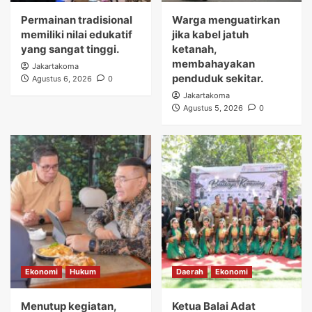
Permainan tradisional
Warga menguatirkan
memiliki nilai edukatif
jika kabel jatuh
yang sangat tinggi.
ketanah,
membahayakan
Jakartakoma
penduduk sekitar.
Agustus 6, 2026
0
Jakartakoma
Agustus 5, 2026
0
Ekonomi
Hukum
Daerah
Ekonomi
Menutup kegiatan,
Ketua Balai Adat