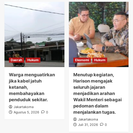
Daerah
Hukum
Ekonomi
Hukum
Warga menguatirkan
Menutup kegiatan,
jika kabel jatuh
Harison mengajak
ketanah,
seluruh jajaran
membahayakan
menjadikan arahan
penduduk sekitar.
Wakil Menteri sebagai
pedoman dalam
Jakartakoma
menjalankan tugas.
Agustus 5, 2026
0
Jakartakoma
Juli 31, 2026
0