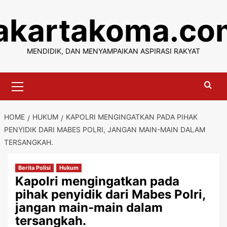
Skip
jakartakoma.co
to
content
MENDIDIK, DAN MENYAMPAIKAN ASPIRASI RAKYAT
Primary
Menu
HOME
HUKUM
KAPOLRI MENGINGATKAN PADA PIHAK
PENYIDIK DARI MABES POLRI, JANGAN MAIN-MAIN DALAM
TERSANGKAH.
Berita Polisi
Hukum
Kapolri mengingatkan pada
pihak penyidik dari Mabes Polri,
jangan main-main dalam
tersangkah.