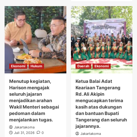
Ekonomi
Hukum
Daerah
Ekonomi
Menutup kegiatan,
Ketua Balai Adat
Harison mengajak
Keariaan Tangerang
seluruh jajaran
Rd. Ali Akipin
menjadikan arahan
mengucapkan terima
Wakil Menteri sebagai
kasih atas dukungan
pedoman dalam
dan bantuan Bupati
menjalankan tugas.
Tangerang dan seluruh
jajarannya.
Jakartakoma
Juli 31, 2026
0
Jakartakoma