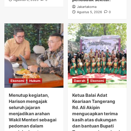
Jakartakoma
Agustus 5, 2026
0
Ekonomi
Hukum
Daerah
Ekonomi
Menutup kegiatan,
Ketua Balai Adat
Harison mengajak
Keariaan Tangerang
seluruh jajaran
Rd. Ali Akipin
menjadikan arahan
mengucapkan terima
Wakil Menteri sebagai
kasih atas dukungan
pedoman dalam
dan bantuan Bupati