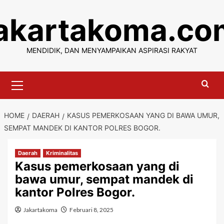
Skip
jakartakoma.co
to
content
MENDIDIK, DAN MENYAMPAIKAN ASPIRASI RAKYAT
Primary
Menu
HOME
DAERAH
KASUS PEMERKOSAAN YANG DI BAWA UMUR,
SEMPAT MANDEK DI KANTOR POLRES BOGOR.
Daerah
Kriminalitas
Kasus pemerkosaan yang di
bawa umur, sempat mandek di
kantor Polres Bogor.
Jakartakoma
Februari 8, 2025