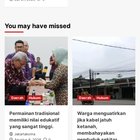
You may have missed
Daerah
Hukum
Daerah
Hukum
Permainan tradisional
Warga menguatirkan
memiliki nilai edukatif
jika kabel jatuh
yang sangat tinggi.
ketanah,
membahayakan
Jakartakoma
penduduk sekitar.
Agustus 6, 2026
0