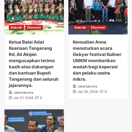
Daerah
Ekonomi
Daerah
Ekonomi
Ketua Balai Adat
Kemudian Anna
Keariaan Tangerang
menuturkan acara
Rd. Ali Akipin
Gebyar festival Kuliner
mengucapkan terima
UMKM memberikan
kasih atas dukungan
wadah bagi koperasi
dan bantuan Bupati
dan pelaku usaha
Tangerang dan seluruh
mikro.
jajarannya.
Jakartakoma
Juli 26, 2026
0
Jakartakoma
Juli 27, 2026
0