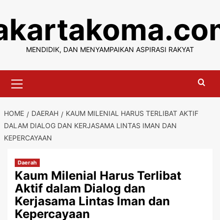
Skip
jakartakoma.co
to
content
MENDIDIK, DAN MENYAMPAIKAN ASPIRASI RAKYAT
Primary
Menu
HOME
DAERAH
KAUM MILENIAL HARUS TERLIBAT AKTIF
DALAM DIALOG DAN KERJASAMA LINTAS IMAN DAN
KEPERCAYAAN
Daerah
Kaum Milenial Harus Terlibat
Aktif dalam Dialog dan
Kerjasama Lintas Iman dan
Kepercayaan