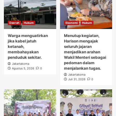
Daerah
Hukum
Ekonomi
Hukum
Warga menguatirkan
Menutup kegiatan,
jika kabel jatuh
Harison mengajak
ketanah,
seluruh jajaran
membahayakan
menjadikan arahan
penduduk sekitar.
Wakil Menteri sebagai
pedoman dalam
Jakartakoma
menjalankan tugas.
Agustus 5, 2026
0
Jakartakoma
Juli 31, 2026
0