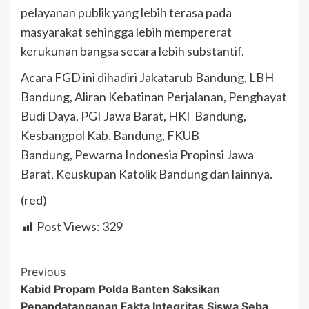
pelayanan publik yang lebih terasa pada
masyarakat sehingga lebih mempererat
kerukunan bangsa secara lebih substantif.
Acara FGD ini dihadiri Jakatarub Bandung, LBH
Bandung, Aliran Kebatinan Perjalanan, Penghayat
Budi Daya, PGI Jawa Barat, HKI Bandung,
Kesbangpol Kab. Bandung, FKUB
Bandung, Pewarna Indonesia Propinsi Jawa
Barat, Keuskupan Katolik Bandung dan lainnya.
(red)
Post Views:
329
Post
Previous
Kabid Propam Polda Banten Saksikan
Navigation
Penandatanganan Fakta Integritas Siswa Seba