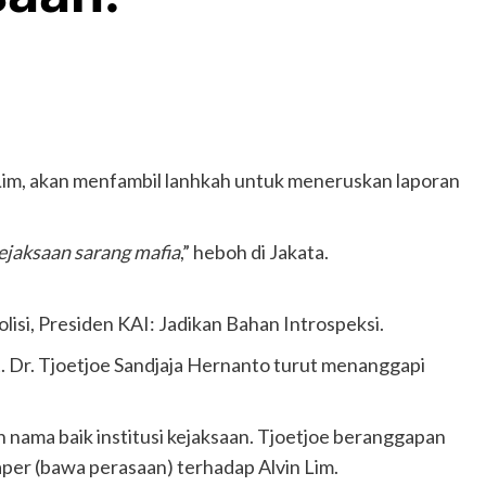
Lim, akan menfambil lanhkah untuk meneruskan laporan
ejaksaan sarang mafia
,” heboh di Jakata.
olisi, Presiden KAI: Jadikan Bahan Introspeksi.
 Dr. Tjoetjoe Sandjaja Hernanto turut menanggapi
 nama baik institusi kejaksaan. Tjoetjoe beranggapan
per (bawa perasaan) terhadap Alvin Lim.