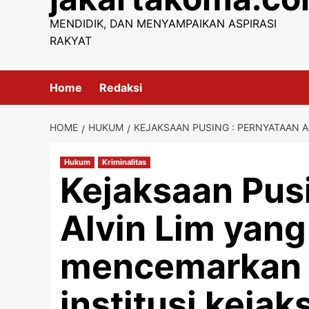
content
MENDIDIK, DAN MENYAMPAIKAN ASPIRASI
RAKYAT
Home
Redaksi
HOME
HUKUM
KEJAKSAAN PUSING : PERNYATAAN A
Hukum
Kriminalitas
Kejaksaan Pusi
Alvin Lim yang 
mencemarkan 
institusi kejak