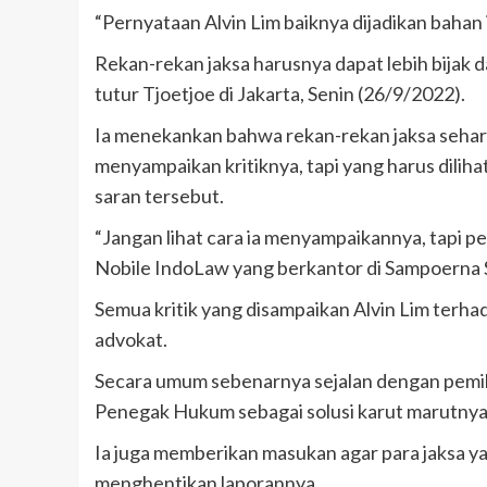
“Pernyataan Alvin Lim baiknya dijadikan bahan 
Rekan-rekan jaksa harusnya dapat lebih bijak d
tutur Tjoetjoe di Jakarta, Senin (26/9/2022).
Ia menekankan bahwa rekan-rekan jaksa seharus
menyampaikan kritiknya, tapi yang harus diliha
saran tersebut.
“Jangan lihat cara ia menyampaikannya, tapi p
Nobile IndoLaw yang berkantor di Sampoerna S
Semua kritik yang disampaikan Alvin Lim terhada
advokat.
Secara umum sebenarnya sejalan dengan pemi
Penegak Hukum sebagai solusi karut marutnya
Ia juga memberikan masukan agar para jaksa y
menghentikan laporannya.