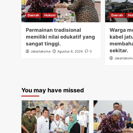
Daerah
Hukum
Daerah
Hu
Permainan tradisional
Warga me
memiliki nilai edukatif yang
kabel jat
sangat tinggi.
membaha
sekitar.
Jakartakoma
Agustus 6, 2026
0
Jakartakom
You may have missed