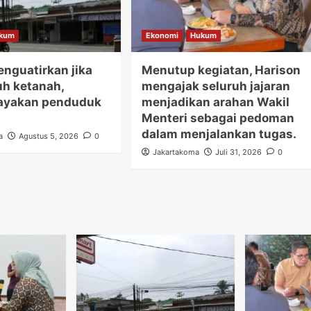
kum
Ekonomi
Hukum
nguatirkan jika
Menutup kegiatan, Harison
uh ketanah,
mengajak seluruh jajaran
yakan penduduk
menjadikan arahan Wakil
Menteri sebagai pedoman
dalam menjalankan tugas.
a
Agustus 5, 2026
0
Jakartakoma
Juli 31, 2026
0