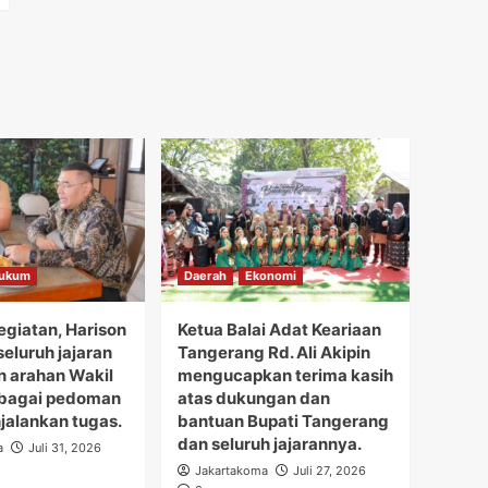
ukum
Daerah
Ekonomi
giatan, Harison
Ketua Balai Adat Keariaan
eluruh jajaran
Tangerang Rd. Ali Akipin
 arahan Wakil
mengucapkan terima kasih
ebagai pedoman
atas dukungan dan
alankan tugas.
bantuan Bupati Tangerang
dan seluruh jajarannya.
a
Juli 31, 2026
Jakartakoma
Juli 27, 2026