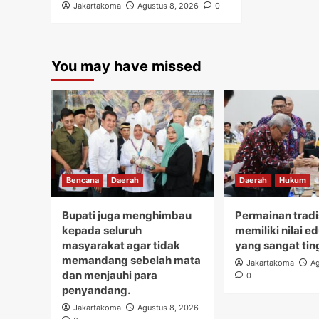
Jakartakoma
Agustus 8, 2026
0
You may have missed
Bencana
Daerah
Daerah
Hukum
Bupati juga menghimbau
Permainan tradi
kepada seluruh
memiliki nilai e
masyarakat agar tidak
yang sangat tin
memandang sebelah mata
Jakartakoma
Ag
dan menjauhi para
0
penyandang.
Jakartakoma
Agustus 8, 2026