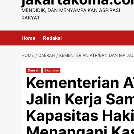
content
MENDIDIK, DAN MENYAMPAIKAN ASPIRASI
RAKYAT
Home
Redaksi
HOME
DAERAH
KEMENTERIAN ATR/BPN DAN MA JA
Daerah
Ekonomi
Kementerian 
Jalin Kerja Sa
Kapasitas Hak
Menangani Ka