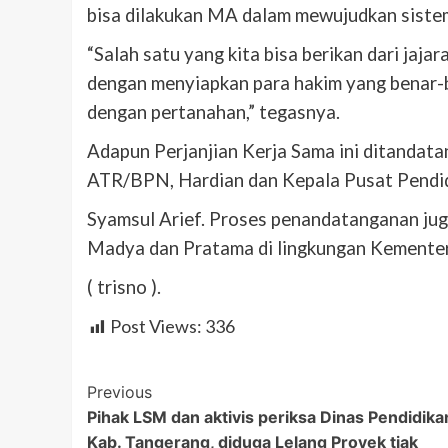
bisa dilakukan MA dalam mewujudkan sistem 
“Salah satu yang kita bisa berikan dari jaja
dengan menyiapkan para hakim yang benar-b
dengan pertanahan,” tegasnya.
Adapun Perjanjian Kerja Sama ini ditandat
ATR/BPN, Hardian dan Kepala Pusat Pendid
Syamsul Arief. Proses penandatanganan jug
Madya dan Pratama di lingkungan Kemente
( trisno ).
Post Views:
336
Post
Previous
Pihak LSM dan aktivis periksa Dinas Pendidika
Navigation
Kab. Tangerang, diduga Lelang Proyek tiak