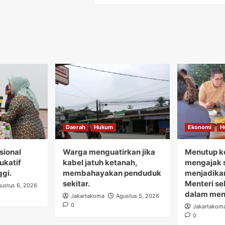
Daerah
Hukum
Ekonomi
H
sional
Warga menguatirkan jika
Menutup ke
dukatif
kabel jatuh ketanah,
mengajak s
ggi.
membahayakan penduduk
menjadikan
sekitar.
Menteri s
ustus 6, 2026
dalam menj
Jakartakoma
Agustus 5, 2026
0
Jakartakom
0