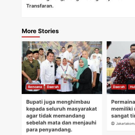
Transfaran.
More Stories
Bencana
Daerah
Daerah
Hu
Bupati juga menghimbau
Permaina
kepada seluruh masyarakat
memiliki 
agar tidak memandang
sangat ti
sebelah mata dan menjauhi
Jakartakom
para penyandang.