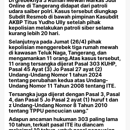
Di grebeknya 3 Rumah Mewah Markas Judi
Online di Tangerang didapat dari patroli
udara saiber polri. Kasus tersebut diungkap
Subdit Resmob di bawah pimpinan Kasubdit
AKBP Titus Yudho Ully setelah pihak
kepolisian melakukan patroli siber selama
kurang lebih 20 hari.
Selanjutnya pada Jumat (26/4) pihak
kepolisian menggerebek tiga rumah mewah
di kawasan Teluk Naga, Tangerang, dan
mengamankan 11 orang.Atas kasus tersebut,
11 orang tersangka dijerat Pasal 303 KUHP,
Pasal 45 Ayat (3) Jo Pasal 27 ayat (2)
Undang-Undang Nomor 1 tahun 2024
tentang perubahan kedua atas Undang-
Undang Nomor 11 Tahun 2008 tentang ITE.
Tersangka juga dijerat dengan Pasal 3, Pasal
4, dan Pasal 5 Jo Pasal 2 ayat (1) huruf t dan
z Undang-Undang Nomor 8 Tahun 2010
tentang TPPU pencucian uang.”
Adapun ancaman hukuman 303 paling lama
10 tahun, terkait pasal ITE itu diancam