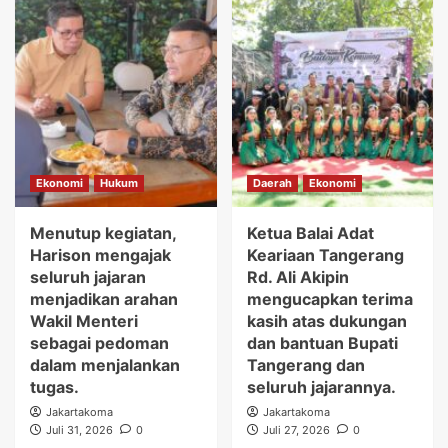
Ekonomi
Hukum
Daerah
Ekonomi
Menutup kegiatan,
Ketua Balai Adat
Harison mengajak
Keariaan Tangerang
seluruh jajaran
Rd. Ali Akipin
menjadikan arahan
mengucapkan terima
Wakil Menteri
kasih atas dukungan
sebagai pedoman
dan bantuan Bupati
dalam menjalankan
Tangerang dan
tugas.
seluruh jajarannya.
Jakartakoma
Jakartakoma
Juli 31, 2026
0
Juli 27, 2026
0