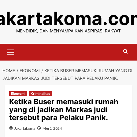
Skip
jakartakoma.co
to
content
MENDIDIK, DAN MENYAMPAIKAN ASPIRASI RAKYAT
Primary
Menu
HOME
EKONOMI
KETIKA BUSER MEMASUKI RUMAH YANG DI
JADIKAN MARKAS JUDI TERSEBUT PARA PELAKU PANIK.
Ekonomi
Kriminalitas
Ketika Buser memasuki rumah
yang di jadikan Markas judi
tersebut para Pelaku Panik.
Jakartakoma
Mei 1, 2024