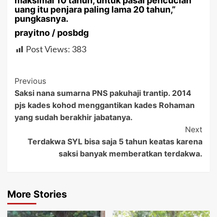
maksimal 10 tahun, untuk pasal pencucian
uang itu penjara paling lama 20 tahun,”
pungkasnya.
prayitno / posbdg
Post Views:
383
Post
Previous
Saksi nana sumarna PNS pakuhaji trantip. 2014
Navigation
pjs kades kohod menggantikan kades Rohaman
yang sudah berakhir jabatanya.
Next
Terdakwa SYL bisa saja 5 tahun keatas karena
saksi banyak memberatkan terdakwa.
More Stories