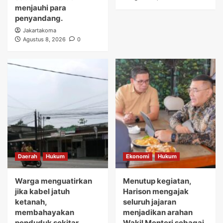
menjauhi para
penyandang.
Jakartakoma
Agustus 8, 2026
0
Daerah
Hukum
Ekonomi
Hukum
Warga menguatirkan
Menutup kegiatan,
jika kabel jatuh
Harison mengajak
ketanah,
seluruh jajaran
membahayakan
menjadikan arahan
penduduk sekitar.
Wakil Menteri sebagai